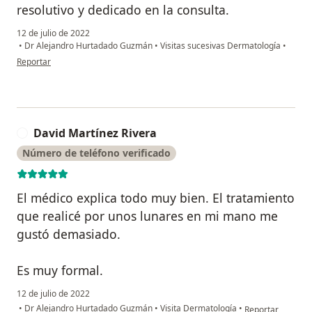
resolutivo y dedicado en la consulta.
12 de julio de 2022
•
Dr Alejandro Hurtadado Guzmán
•
Visitas sucesivas Dermatología
•
en opinión del usuario Jorge Sotelo
Reportar
David Martínez Rivera
D
Número de teléfono verificado
El médico explica todo muy bien. El tratamiento
que realicé por unos lunares en mi mano me
gustó demasiado.
Es muy formal.
12 de julio de 2022
en opinión del us
•
Dr Alejandro Hurtadado Guzmán
•
Visita Dermatología
•
Reportar