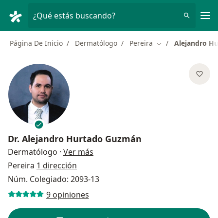
Men
¿Qué estás buscando?
Página De Inicio
Dermatólogo
Pereira
Alejandro H
Cambiar de ciudad
Dr.
Alejandro Hurtado Guzmán
sobre las especializaciones
Dermatólogo
·
Ver más
Pereira
1 dirección
Núm. Colegiado: 2093-13
9 opiniones