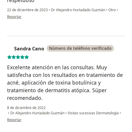
22 de diciembre de 2023
•
Dr Alejandro Hurtadado Guzmán
•
Otro
•
en opinión del usuario Danna Montes
Reportar
Sandra Cano
Número de teléfono verificado
S
Excelente atención en las consultas. Muy
satisfecha con los resultados en tratamiento de
acné, aplicación de toxina botulínica y
tratamiento de dermatitis atópica. Súper
recomendado.
8 de diciembre de 2022
•
Dr Alejandro Hurtadado Guzmán
•
Visitas sucesivas Dermatología
•
en opinión del usuario Sandra Cano
Reportar