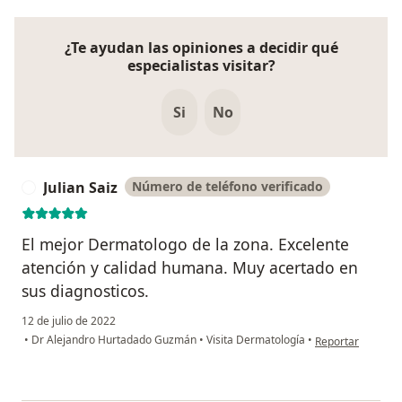
¿Te ayudan las opiniones a decidir qué
especialistas visitar?
Si
No
Julian Saiz
Número de teléfono verificado
J
El mejor Dermatologo de la zona. Excelente
atención y calidad humana. Muy acertado en
sus diagnosticos.
12 de julio de 2022
en opinión del usu
•
Dr Alejandro Hurtadado Guzmán
•
Visita Dermatología
•
Reportar