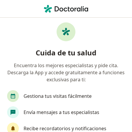
Men
Alergólogo • Tuluá, Valle del Cauca
Filtros
Seguro
Mapa
Alergólogos en Tuluá
Cuida de tu salud
Encuentra los mejores especialistas y pide cita.
¿Cuál es tu compañía aseguradora?
Descarga la App y accede gratuitamente a funciones
Coomeva Medicina Prepagada S.A.
exclusivas para ti:
Gestiona tus visitas fácilmente
Envía mensajes a tus especialistas
Recibe recordatorios y notificaciones