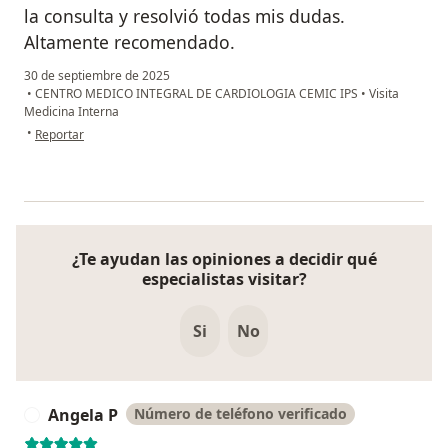
la consulta y resolvió todas mis dudas.
Altamente recomendado.
30 de septiembre de 2025
•
CENTRO MEDICO INTEGRAL DE CARDIOLOGIA CEMIC IPS
•
Visita
Medicina Interna
en opinión del usuario Martha Gomez
•
Reportar
¿Te ayudan las opiniones a decidir qué
especialistas visitar?
Si
No
Angela P
Número de teléfono verificado
A