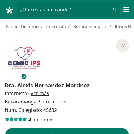
Men
¿Qué estás buscando?
Página De Inicio
Internista
Bucaramanga
Alexis H
Cambiar de ci
Dra.
Alexis Hernandez Martinez
sobre las especializaciones
Internista
·
Ver más
Bucaramanga
2 direcciones
Núm. Colegiado: 45632
4 opiniones