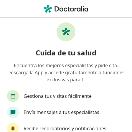
Men
Internista • Bucaramanga, Santander
Filtros
Seguro:
Colmedica Medicina P
Internistas recomendados de Colmedica
Cuida de tu salud
Medicina Prepagada S.A. en Bucaramanga
Encuentra los mejores especialistas y pide cita.
Descarga la App y accede gratuitamente a funciones
exclusivas para ti:
Gestiona tus visitas fácilmente
Envía mensajes a tus especialistas
Dr. Jaime Alberto Rodriguez Plazas
·
Ver más
Internista, Cardiólogo
Recibe recordatorios y notificaciones
201 opiniones