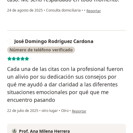
en opinión del usuario Pila
24 de agosto de 2025
•
Consulta domiciliaria
•
•
Reportar
José Domingo Rodríguez Cardona
J
Número de teléfono verificado
Cada una de las citas con la profesional fueron
un alivio por su dedicación sus consejos por
qué me ayudó a dar claridad a las diferentes
situaciones emocionales por qué que me
encuentro pasando
en opinión del usuario José Domingo
22 de julio de 2025
•
otro lugar
•
Otro
•
Reportar
Prof. Ana Milena Herrera