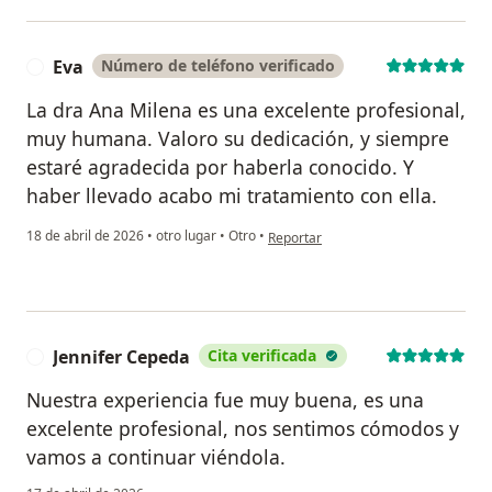
Eva
Número de teléfono verificado
E
La dra Ana Milena es una excelente profesional,
muy humana. Valoro su dedicación, y siempre
estaré agradecida por haberla conocido. Y
haber llevado acabo mi tratamiento con ella.
en opinión del usuario Eva
18 de abril de 2026
•
otro lugar
•
Otro
•
Reportar
Jennifer Cepeda
Cita verificada
J
Nuestra experiencia fue muy buena, es una
excelente profesional, nos sentimos cómodos y
vamos a continuar viéndola.