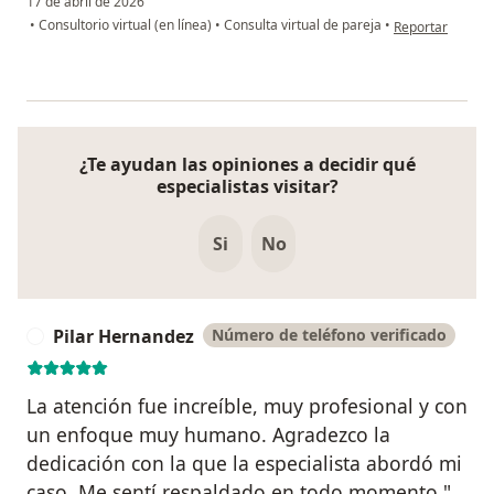
17 de abril de 2026
en opinión del u
•
Consultorio virtual (en línea)
•
Consulta virtual de pareja
•
Reportar
¿Te ayudan las opiniones a decidir qué
especialistas visitar?
Si
No
Pilar Hernandez
Número de teléfono verificado
P
La atención fue increíble, muy profesional y con
un enfoque muy humano. Agradezco la
dedicación con la que la especialista abordó mi
caso. Me sentí respaldado en todo momento."