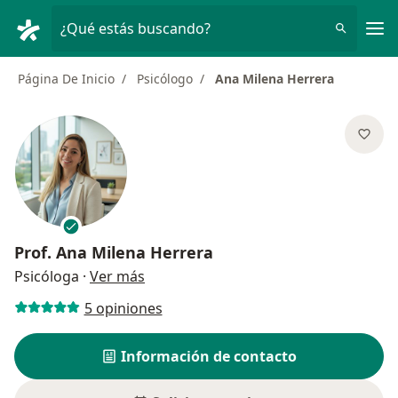
Men
¿Qué estás buscando?
Página De Inicio
Psicólogo
Ana Milena Herrera
Prof.
Ana Milena Herrera
sobre las especializaciones
Psicóloga
·
Ver más
5 opiniones
Información de contacto