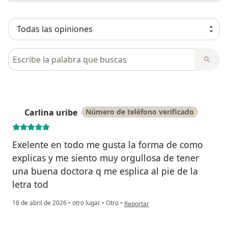
Busca en opiniones
Carlina uribe
Número de teléfono verificado
C
Exelente en todo me gusta la forma de como
explicas y me siento muy orgullosa de tener
una buena doctora q me esplica al pie de la
letra tod
en opinión del usuario Carlina uribe
18 de abril de 2026
•
otro lugar
•
Otro
•
Reportar