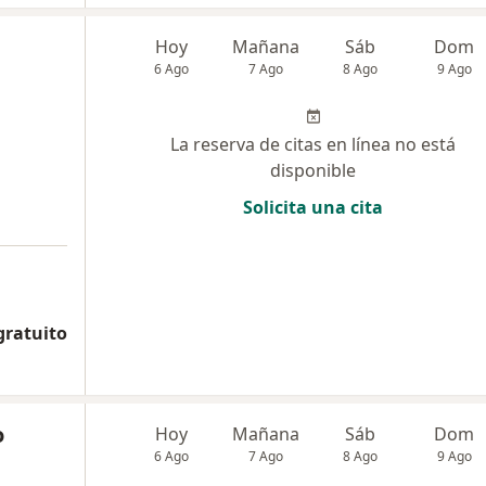
Hoy
Mañana
Sáb
Dom
6 Ago
7 Ago
8 Ago
9 Ago
La reserva de citas en línea no está
disponible
Solicita una cita
gratuito
o
Hoy
Mañana
Sáb
Dom
6 Ago
7 Ago
8 Ago
9 Ago