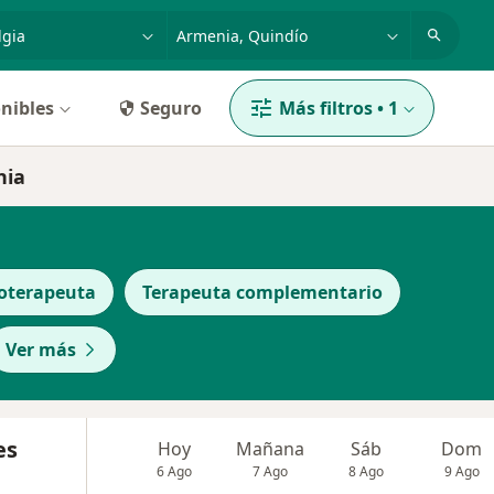
dad, enfermedad o nombre
p. ej. Bogotá
nibles
Seguro
Más filtros
•
1
nia
ioterapeuta
Terapeuta complementario
Ver más
es
Hoy
Mañana
Sáb
Dom
6 Ago
7 Ago
8 Ago
9 Ago