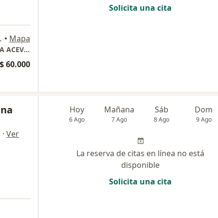
Solicita una cita
a
Colombia, Armenia
•
Mapa
CONSULTA ARMENIA (SEDE FISICA) - VALERIA ACEVEDO
$ 60.000
ana
Hoy
Mañana
Sáb
Dom
6 Ago
7 Ago
8 Ago
9 Ago
·
Ver
a
La reserva de citas en línea no está
disponible
Solicita una cita
a