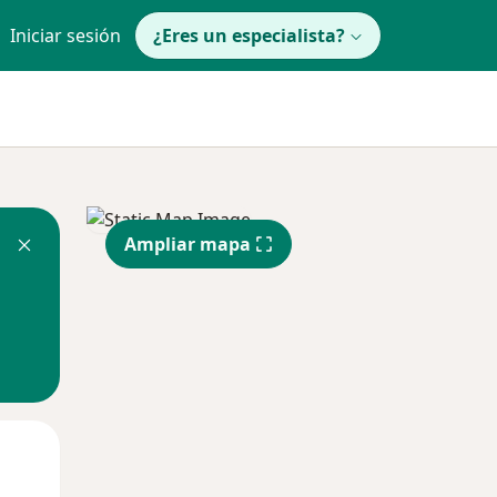
Iniciar sesión
¿Eres un especialista?
Ampliar mapa
Lun
Mar
Mié
10 Ago
11 Ago
12 Ago