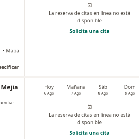
La reserva de citas en línea no está
disponible
Solicita una cita
, Armenia
•
Mapa
pecificar
 Mejia
Hoy
Mañana
Sáb
Dom
6 Ago
7 Ago
8 Ago
9 Ago
amiliar
La reserva de citas en línea no está
disponible
Solicita una cita