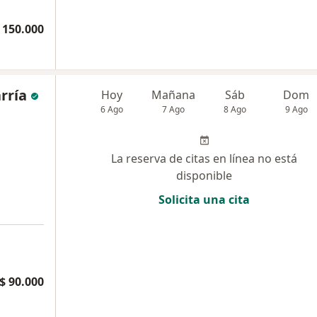
 150.000
rría
Hoy
Mañana
Sáb
Dom
6 Ago
7 Ago
8 Ago
9 Ago
La reserva de citas en línea no está
disponible
Solicita una cita
$ 90.000