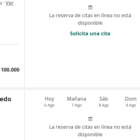
·
Ver
o
La reserva de citas en línea no está
disponible
Solicita una cita
 100.000
vedo
Hoy
Mañana
Sáb
Dom
6 Ago
7 Ago
8 Ago
9 Ago
La reserva de citas en línea no está
disponible