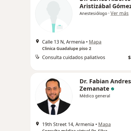
Aristizábal Góme
·
Ver más
Anestesiólogo
Calle 13 N, Armenia
•
Mapa
Clinica Guadalupe piso 2
Consulta cuidados paliativos
$
Dr. Fabian Andres
Zemanate
Médico general
19th Street 14, Armenia
•
Mapa
Consulta médica virtual Dr. Silva