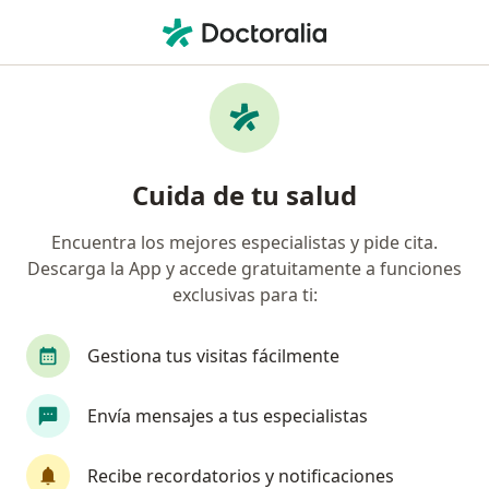
Men
Falta De Sentido De Vida • Armenia, Quindío
Filtros
• 1
Seguro
Mapa
Especialistas en Falta de sentido de vida en
Cuida de tu salud
Armenia
Encuentra los mejores especialistas y pide cita.
Descarga la App y accede gratuitamente a funciones
¿Qué especialidad estás buscando?
exclusivas para ti:
Psicólogo
Neuropsicólogo
Gestiona tus visitas fácilmente
Envía mensajes a tus especialistas
Recibe recordatorios y notificaciones