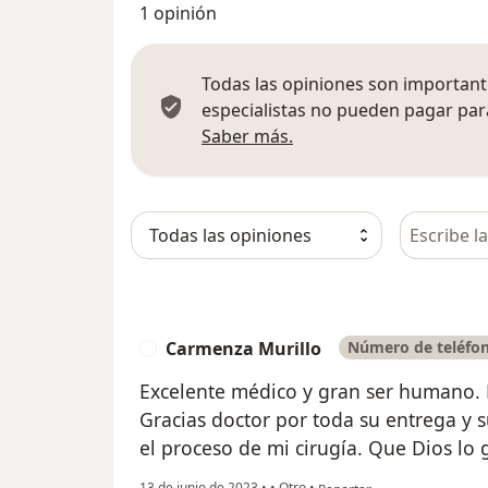
1 opinión
Todas las opiniones son importante
especialistas no pueden pagar para
Más información sobre
Saber más.
Busca en 
Carmenza Murillo
Número de teléfon
C
Excelente médico y gran ser humano. 
Gracias doctor por toda su entrega y
el proceso de mi cirugía. Que Dios lo 
en opinión del usuario Carm
13 de junio de 2023
•
•
Otro
•