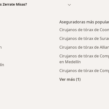
s Zerrate Misas?
Aseguradoras más popula
Cirujanos de tórax de Coo
Cirujanos de tórax de Sura
n
Cirujanos de tórax de Allia
Cirujanos de tórax de Com
en Medellín
lín
Cirujanos de tórax de Comp
des más tratadas
Ver más (1)
Más en esta catego