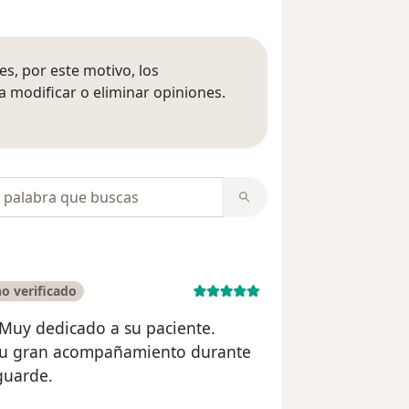
s, por este motivo, los
 modificar o eliminar opiniones.
 opiniones
opiniones
o verificado
Muy dedicado a su paciente.
 su gran acompañamiento durante
guarde.
enza Murillo