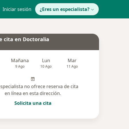
Iniciar sesión
¿Eres un especialista?
 cita en Doctoralia
Mañana
Lun
Mar
Mié
Jue
9 Ago
10 Ago
11 Ago
12 Ago
13 Ag
especialista no ofrece reserva de cita
en línea en esta dirección.
Solicita una cita