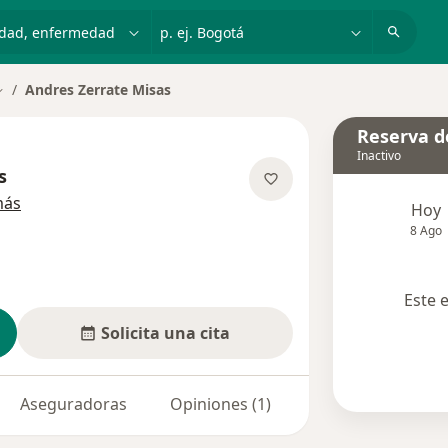
dad, enfermedad o nombre
p. ej. Bogotá
Andres Zerrate Misas
ambiar de ciudad
Reserva de
Inactivo
s
sobre las especializaciones
más
Hoy
8 Ago
Este 
Solicita una cita
Aseguradoras
Opiniones (1)