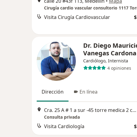
calle 20 #43f 113, Medellín
•
Mapa
Visita Cirugía Cardiovascular
$
Dr. Diego Maurici
Vanegas Cardona
Cardiólogo, Internista
4 opiniones
Dirección
En línea
Cra. 25 A # 1 a sur -45 torre medica 2 consultorio 1251, Medellín
Consulta privada
Visita Cardiología
$