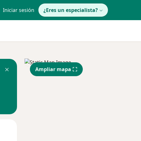
Iniciar sesión
¿Eres un especialista?
Ampliar mapa
Lun
Mar
Mié
10 Ago
11 Ago
12 Ago