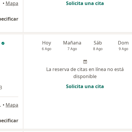
•
Mapa
Solicita una cita
pecificar
Hoy
Mañana
Sáb
Dom
6 Ago
7 Ago
8 Ago
9 Ago
La reserva de citas en línea no está
disponible
Solicita una cita
3
 Oriental) , Medellín
•
Mapa
pecificar