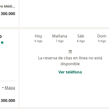
Cirugía cardio vascular consultorio 1117 Torre Médica Comedal, Ciudad del Rio
 300.000
o
Hoy
Mañana
Sáb
Dom
6 Ago
7 Ago
8 Ago
9 Ago
La reserva de citas en línea no está
disponible
Ver teléfono
•
Mapa
 300.000