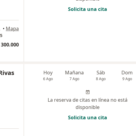
Solicita una cita
a
B, Medellín
•
Mapa
55
 300.000
Rivas
Hoy
Mañana
Sáb
Dom
6 Ago
7 Ago
8 Ago
9 Ago
La reserva de citas en línea no está
disponible
Solicita una cita