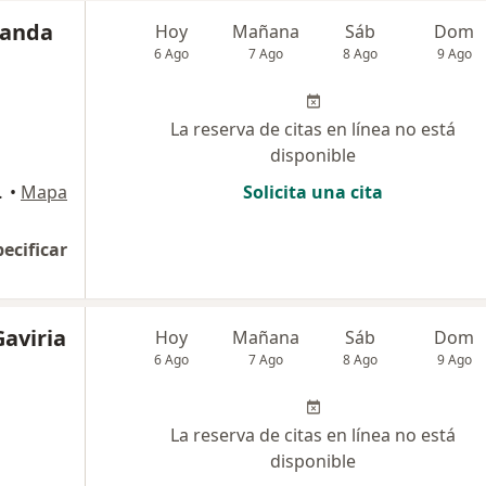
randa
Hoy
Mañana
Sáb
Dom
6 Ago
7 Ago
8 Ago
9 Ago
La reserva de citas en línea no está
disponible
dical, Medellín
•
Mapa
Solicita una cita
pecificar
Gaviria
Hoy
Mañana
Sáb
Dom
6 Ago
7 Ago
8 Ago
9 Ago
La reserva de citas en línea no está
disponible