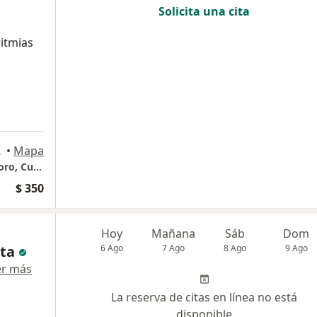
Solicita una cita
ritmias
Medellín
•
Mapa
PULSOS Holistic Heart Torre Médica 2 El Tesoro, Cuarto piso.
$ 350
Hoy
Mañana
Sáb
Dom
ta
6 Ago
7 Ago
8 Ago
9 Ago
er más
La reserva de citas en línea no está
disponible