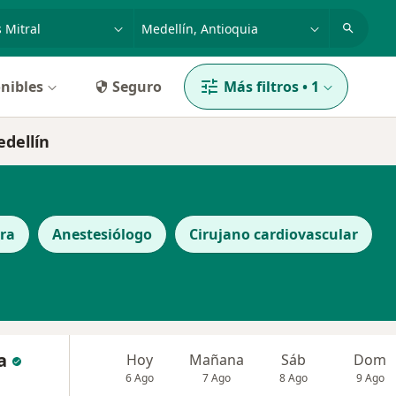
dad, enfermedad o nombre
p. ej. Bogotá
nibles
Seguro
Más filtros
•
1
edellín
ra
Anestesiólogo
Cirujano cardiovascular
a
Hoy
Mañana
Sáb
Dom
6 Ago
7 Ago
8 Ago
9 Ago