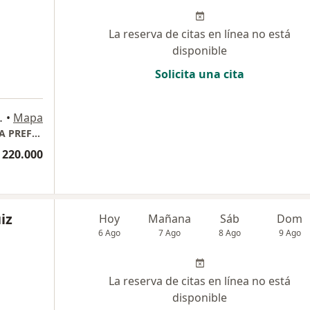
La reserva de citas en línea no está
disponible
Solicita una cita
uia, Colombia., Medellín
•
Mapa
ONLINE CORAZÓN: CONSULTA CARDIOLOGÍA PREFERENCIAL, PLAN MASTER CARDIOLOGÍA, TOTALCARDIO & DOLOR TORÁCICO.
 220.000
iz
Hoy
Mañana
Sáb
Dom
6 Ago
7 Ago
8 Ago
9 Ago
La reserva de citas en línea no está
disponible