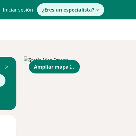
Iniciar sesión
¿Eres un especialista?
Ampliar mapa
o
Lun
Mar
Mié
10 Ago
11 Ago
12 Ago