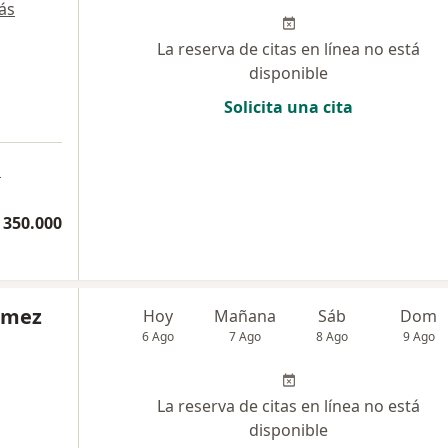
ás
La reserva de citas en línea no está
disponible
Solicita una cita
a
 350.000
Gómez
Hoy
Mañana
Sáb
Dom
6 Ago
7 Ago
8 Ago
9 Ago
La reserva de citas en línea no está
disponible