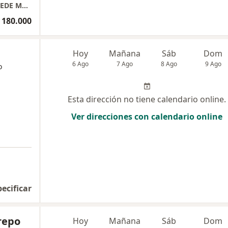
CIRUJANA VASCULAR-CLAUDIA ORDOÑEZ- SEDE MEDICAL POBLADO
 180.000
Hoy
Mañana
Sáb
Dom
6 Ago
7 Ago
8 Ago
9 Ago
o
Esta dirección no tiene calendario online.
Ver direcciones con calendario online
pecificar
repo
Hoy
Mañana
Sáb
Dom