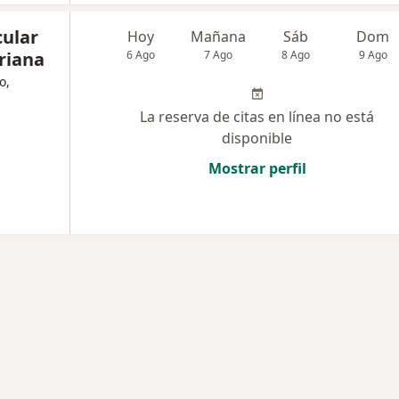
cular
Hoy
Mañana
Sáb
Dom
riana
6 Ago
7 Ago
8 Ago
9 Ago
o,
La reserva de citas en línea no está
disponible
Mostrar perfil