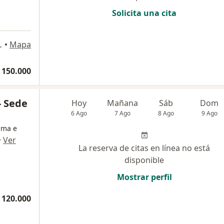
Solicita una cita
 servicios , Medellín
•
Mapa
 150.000
- Sede
Hoy
Mañana
Sáb
Dom
6 Ago
7 Ago
8 Ago
9 Ago
asma e
·
Ver
La reserva de citas en línea no está
disponible
Mostrar perfil
 120.000