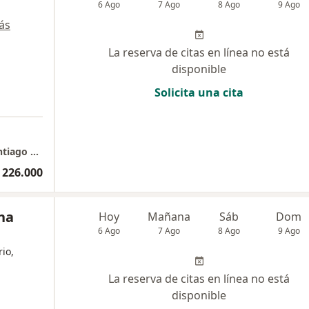
6 Ago
7 Ago
8 Ago
9 Ago
ás
La reserva de citas en línea no está
disponible
Solicita una cita
Consulta Particular Cirugía Vascular - Dr. Santiago Restrepo
 226.000
na
Hoy
Mañana
Sáb
Dom
6 Ago
7 Ago
8 Ago
9 Ago
rio,
La reserva de citas en línea no está
disponible