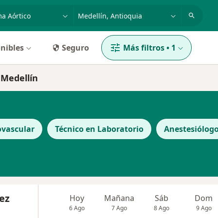
dad, enfermedad o nombre
p. ej. Bogotá
nibles
Seguro
Más filtros
•
1
 Medellín
ovascular
Técnico en Laboratorio
Anestesiólog
ez
Hoy
Mañana
Sáb
Dom
6 Ago
7 Ago
8 Ago
9 Ago