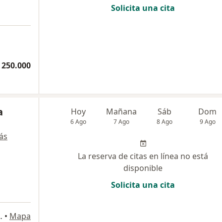
Solicita una cita
 250.000
a
Hoy
Mañana
Sáb
Dom
6 Ago
7 Ago
8 Ago
9 Ago
ás
La reserva de citas en línea no está
disponible
Solicita una cita
a
rio 612, Medellín
•
Mapa