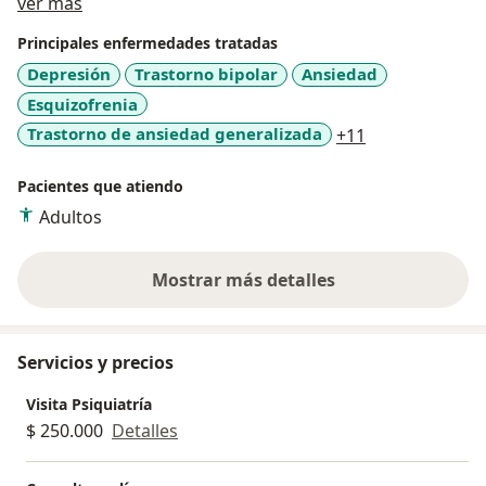
Acerca de mí
sus condición medicas y calidada de Vida ayudando a
ver más
la solución o mitigación de los problemas que los
Principales enfermedades tratadas
traen a consulta. Ofrezco tratamientos actualizados,
Depresión
Trastorno bipolar
Ansiedad
ya que procuro mantenerme en continua actaulización
Esquizofrenia
de los cambios en los tratamientos.
a11y_sr_more_
Trastorno de ansiedad generalizada
+11
Pacientes que atiendo
Adultos
Mostrar más detalles
sobre la experiencia
Servicios y precios
Visita Psiquiatría
$ 250.000
Detalles