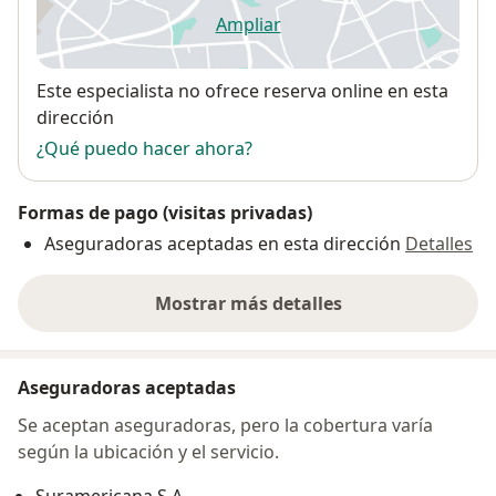
Ampliar
se abre en una nueva pestañ
Disponibilidad
Este especialista no ofrece reserva online en esta
dirección
¿Qué puedo hacer ahora?
Formas de pago (visitas privadas)
Aseguradoras aceptadas en esta dirección
Detalles
Mostrar más detalles
sobre la dirección
Aseguradoras aceptadas
Se aceptan aseguradoras, pero la cobertura varía
según la ubicación y el servicio.
Suramericana S.A.