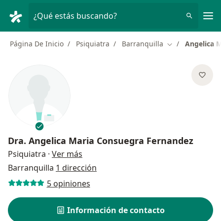
Men
¿Qué estás buscando?
Página De Inicio
Psiquiatra
Barranquilla
Angelica 
Cambiar de ciu
Dra.
Angelica Maria Consuegra Fernandez
sobre las especializaciones
Psiquiatra
·
Ver más
Barranquilla
1 dirección
5 opiniones
Información de contacto