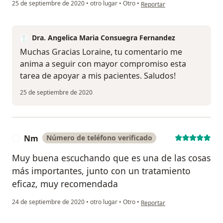
en opinión del usuario Lorain
25 de septiembre de 2020
•
otro lugar
•
Otro
•
Reportar
Dra. Angelica Maria Consuegra Fernandez
Muchas Gracias Loraine, tu comentario me
anima a seguir con mayor compromiso esta
tarea de apoyar a mis pacientes. Saludos!
25 de septiembre de 2020
Nm
Número de teléfono verificado
N
Muy buena escuchando que es una de las cosas
más importantes, junto con un tratamiento
eficaz, muy recomendada
en opinión del usuario Nm
24 de septiembre de 2020
•
otro lugar
•
Otro
•
Reportar