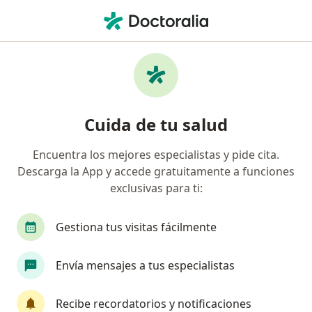
Men
Fobia Específica O Simple • Barranquilla, Atlántico
Filtros
• 1
Seguro
Mapa
Especialistas en Fobia específica o simple en
Cuida de tu salud
Barranquilla
Encuentra los mejores especialistas y pide cita.
Descarga la App y accede gratuitamente a funciones
¿Qué especialidad estás buscando?
exclusivas para ti:
Psicólogo
Psiquiatra
Sexólogo
Neuro
Gestiona tus visitas fácilmente
Envía mensajes a tus especialistas
Recibe recordatorios y notificaciones