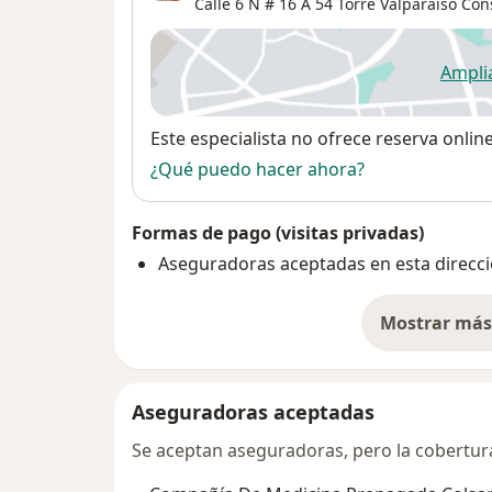
Calle 6 N # 16 A 54 Torre Valparaiso Cons
Ampli
se
Disponibilidad
Este especialista no ofrece reserva onlin
¿Qué puedo hacer ahora?
Formas de pago (visitas privadas)
Aseguradoras aceptadas en esta direcc
Mostrar más 
so
Aseguradoras aceptadas
Se aceptan aseguradoras, pero la cobertura 