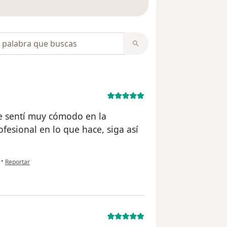
opiniones
e sentí muy cómodo en la
esional en lo que hace, siga así
en opinión del usuario Juan David
•
Reportar