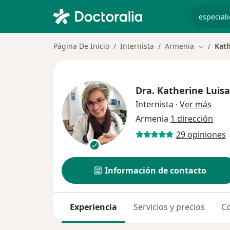
especiali
Página De Inicio
Internista
Armenia
Kath
Cambiar 
Dra.
Katherine Luisa
sobr
Internista
·
Ver más
Armenia
1 dirección
29 opiniones
Información de contacto
Experiencia
Servicios y precios
Co