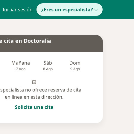
Iniciar sesión
¿Eres un especialista?
 cita en Doctoralia
Mañana
Sáb
Dom
Lun
Mar
7 Ago
8 Ago
9 Ago
10 Ago
11 Ag
especialista no ofrece reserva de cita
en línea en esta dirección.
Solicita una cita