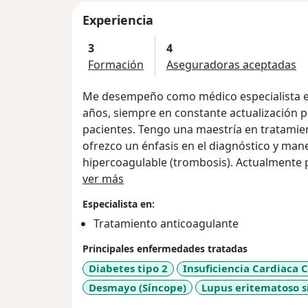
Experiencia
3
4
Formación
Aseguradoras aceptadas
Me desempeño como médico especialista e
años, siempre en constante actualización p
pacientes. Tengo una maestría en tratamien
ofrezco un énfasis en el diagnóstico y man
hipercoagulable (trombosis). Actualmente p
Acerca de mí
Armenia, Quindío.
ver más
Especialista en:
Tratamiento anticoagulante
Principales enfermedades tratadas
Diabetes tipo 2
Insuficiencia Cardiaca 
Desmayo (Síncope)
Lupus eritematoso s