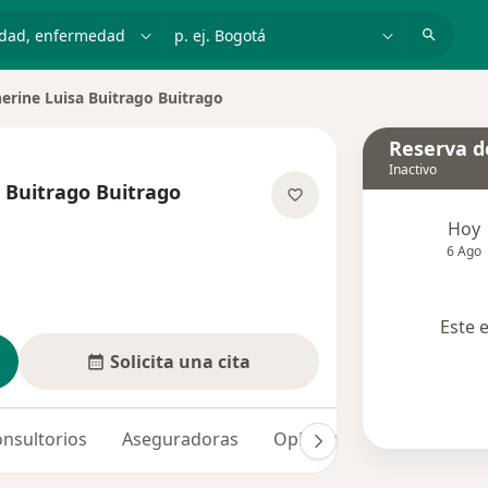
dad, enfermedad o nombre
p. ej. Bogotá
erine Luisa Buitrago Buitrago
de ciudad
Reserva de
Inactivo
 Buitrago Buitrago
e las especializaciones
Hoy
6 Ago
Este 
Solicita una cita
nsultorios
Aseguradoras
Opiniones (29)