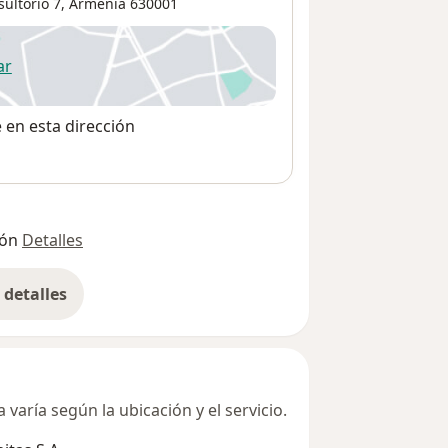
ultorio 7,
Armenia
630001
ar
 abre en una nueva pestaña
e en esta dirección
ión
Detalles
detalles
bre la dirección
varía según la ubicación y el servicio.