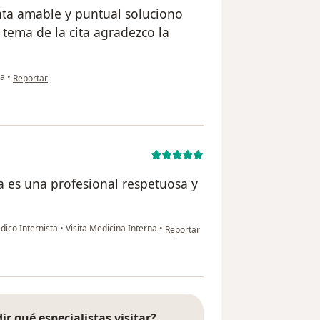
ta amable y puntual soluciono
tema de la cita agradezco la
en opinión del usuario N
ea
•
Reportar
a es una profesional respetuosa y
en opinión del usuario José
dico Internista
•
Visita Medicina Interna
•
Reportar
ir qué especialistas visitar?