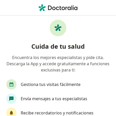
Men
Aliansalud Entidad Promotora De Salud S A • Bucaramanga, Santander
Página De Inicio
Bucaramanga
Aliansalud Entidad Promotora De Salud S.a.
Cuida de tu salud
Encuentra los mejores especialistas y pide cita.
Descarga la App y accede gratuitamente a funciones
exclusivas para ti:
Gestiona tus visitas fácilmente
Envía mensajes a tus especialistas
Recibe recordatorios y notificaciones