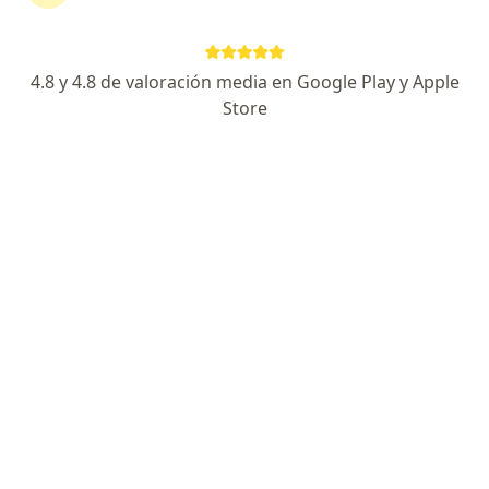
4.8 y 4.8 de valoración media en Google Play y Apple
No hemos encontrado ningún Aliansalud
Store
Entidad Promotora De Salud S A en
Bucaramanga, Santander
Vuelve a buscar eliminando algún filtro:
Seguro
Servicio
Privacidad y cookies