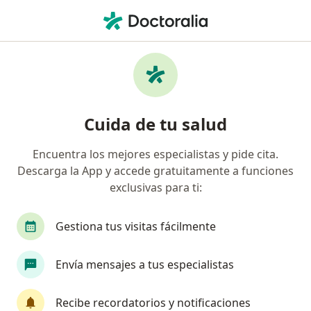
Men
Ecopetrol S A • Bucaramanga, Santander
Búsquedas relacionadas
Especialistas de Ecopetrol S.A.
Ortopedistas y traumatólogos de Ecopetrol S.A. en
Cuida de tu salud
Bucaramanga
Urólogos de Ecopetrol S.A. en Bucaramanga
Encuentra los mejores especialistas y pide cita.
Descarga la App y accede gratuitamente a funciones
Cirujanos generales de Ecopetrol S.A. en
exclusivas para ti:
Bucaramanga
Gestiona tus visitas fácilmente
Página De Inicio
Bucaramanga
Ecopetrol S.a.
Envía mensajes a tus especialistas
Recibe recordatorios y notificaciones