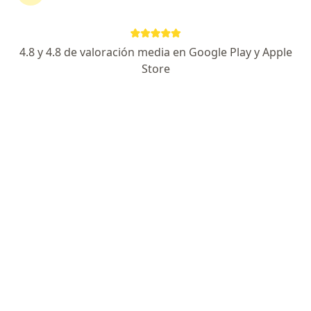
4.8 y 4.8 de valoración media en Google Play y Apple
Store
No hemos encontrado ningún Ecopetrol S A
en Bucaramanga, Santander
Vuelve a buscar eliminando algún filtro:
Seguro