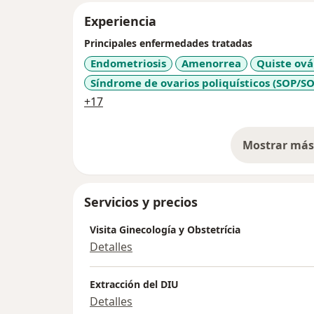
Experiencia
Principales enfermedades tratadas
Endometriosis
Amenorrea
Quiste ová
Síndrome de ovarios poliquísticos (SOP/S
a11y_sr_more_diseases
+17
Mostrar más 
so
Servicios y precios
Visita Ginecología y Obstetrícia
Detalles
Extracción del DIU
Detalles