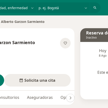
dad, enfermedad o nombre
p. ej. Bogotá
 Alberto Garzon Sarmiento
 ciudad
Reserva de
Inactivo
arzon Sarmiento
re las especializaciones
Hoy
8 Ago
Este 
Solicita una cita
nsultorios
Aseguradoras
Opiniones (1)