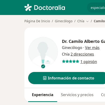
especiali
Página De Inicio
Ginecólogo
Chía
Camilo
Cambiar de
Dr.
Camilo Alberto G
sob
Ginecólogo
·
Ver más
Chía
2 direcciones
1 opinión
Información de contacto
Experiencia
Servicios y precios
Co