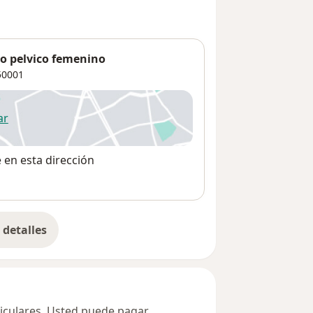
so pelvico femenino
0001
ar
 abre en una nueva pestaña
e en esta dirección
detalles
bre la dirección
ticulares. Usted puede pagar