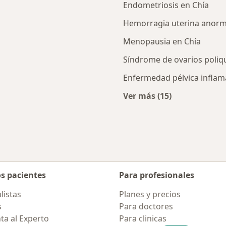
Endometriosis en Chía
Hemorragia uterina anorm
Menopausia en Chía
Síndrome de ovarios poliq
Enfermedad pélvica inflam
Ver más (15)
rcanas a Chía
Más en esta catego
os pacientes
Para profesionales
listas
Planes y precios
s
Para doctores
ta al Experto
Para clinicas