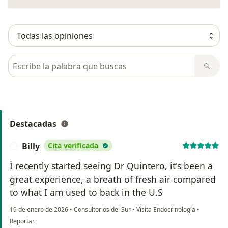
Busca en opiniones
Destacadas
Billy
Cita verificada
B
Ì recently started seeing Dr Quintero, it's been a
great experience, a breath of fresh air compared
to what I am used to back in the U.S
19 de enero de 2026
•
Consultorios del Sur
•
Visita Endocrinología
•
en opinión del usuario Billy
Reportar