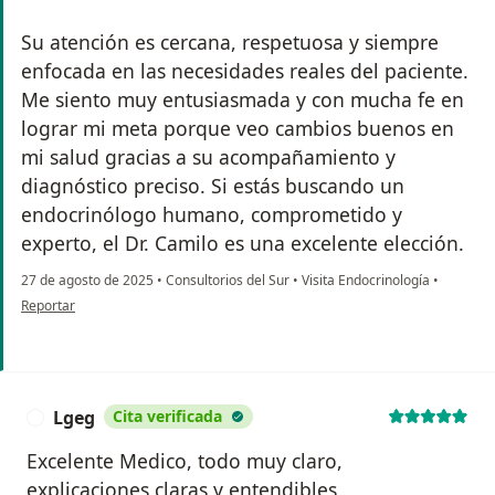
Su atención es cercana, respetuosa y siempre
enfocada en las necesidades reales del paciente.
Me siento muy entusiasmada y con mucha fe en
lograr mi meta porque veo cambios buenos en
mi salud gracias a su acompañamiento y
diagnóstico preciso. Si estás buscando un
endocrinólogo humano, comprometido y
experto, el Dr. Camilo es una excelente elección.
27 de agosto de 2025
•
Consultorios del Sur
•
Visita Endocrinología
•
en opinión del usuario Tatiana Martinez
Reportar
Lgeg
Cita verificada
L
Excelente Medico, todo muy claro,
explicaciones claras y entendibles