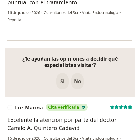
puntual con el tratamiento
16 de julio de 2026
•
Consultorios del Sur
•
Visita Endocrinología
•
en opinión del usuario Sara Correa
Reportar
¿Te ayudan las opiniones a decidir qué
especialistas visitar?
Si
No
Luz Marina
Cita verificada
L
Excelente la atención por parte del doctor
Camilo A. Quintero Cadavid
16 de julio de 2026
•
Consultorios del Sur
•
Visita Endocrinología
•