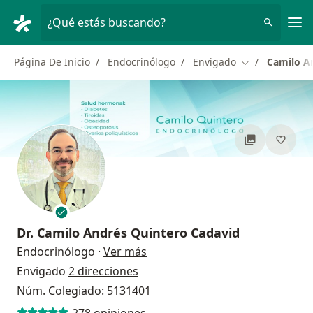
Men
¿Qué estás buscando?
Página De Inicio
Endocrinólogo
Envigado
Camilo A
Cambiar de ci
Dr.
Camilo Andrés Quintero Cadavid
sobre las especializaciones
Endocrinólogo
·
Ver más
Envigado
2 direcciones
Núm. Colegiado: 5131401
278 opiniones