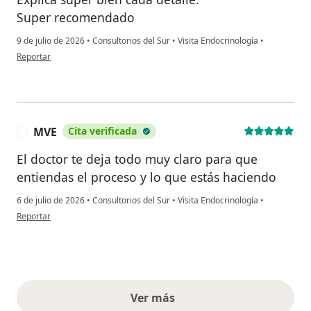
Super recomendado
9 de julio de 2026
•
Consultorios del Sur
•
Visita Endocrinología
•
en opinión del usuario Karen
Reportar
MVE
Cita verificada
M
El doctor te deja todo muy claro para que
entiendas el proceso y lo que estás haciendo
6 de julio de 2026
•
Consultorios del Sur
•
Visita Endocrinología
•
en opinión del usuario MVE
Reportar
Ver más
opiniones anteriores