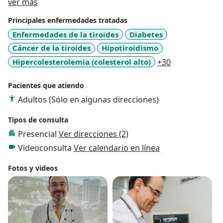
Acerca de mí
de actualización.
ver más
Principales enfermedades tratadas
Enfermedades de la tiroides
Diabetes
Cáncer de la tiroides
Hipotiroidismo
a11y_sr_more
Hipercolesterolemia (colesterol alto)
+30
Pacientes que atiendo
Adultos (Sólo en algunas direcciones)
Tipos de consulta
Presencial
Ver direcciones (2)
Videoconsulta
Ver calendario en línea
Fotos y videos