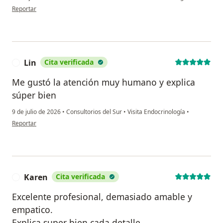
en opinión del usuario Luz Marina
Reportar
Lin
Cita verificada
L
Me gustó la atención muy humano y explica
súper bien
9 de julio de 2026
•
Consultorios del Sur
•
Visita Endocrinología
•
en opinión del usuario Lin
Reportar
Karen
Cita verificada
K
Excelente profesional, demasiado amable y
empatico.
Explica super bien cada detalle.