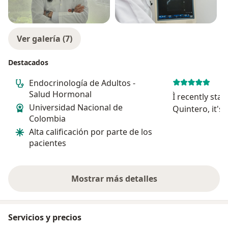
Ver galería (7)
Destacados
Endocrinología de Adultos -
Salud Hormonal
Ì recently sta
Universidad Nacional de
Quintero, it's
Colombia
experience, a 
Alta calificación por parte de los
compared to w
pacientes
back in the U.
Mostrar más detalles
sobre la experiencia
Servicios y precios