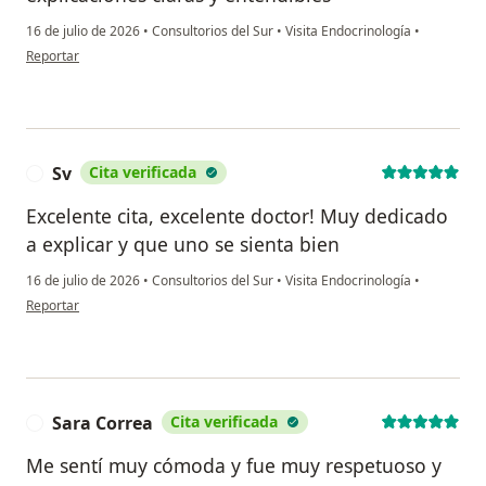
16 de julio de 2026
•
Consultorios del Sur
•
Visita Endocrinología
•
en opinión del usuario Lgeg
Reportar
Sv
Cita verificada
S
Excelente cita, excelente doctor! Muy dedicado
a explicar y que uno se sienta bien
16 de julio de 2026
•
Consultorios del Sur
•
Visita Endocrinología
•
en opinión del usuario Sv
Reportar
Sara Correa
Cita verificada
S
Me sentí muy cómoda y fue muy respetuoso y