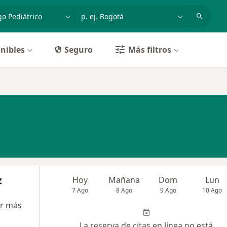
dad, enfermedad o nombre
p. ej. Bogotá
nibles
Seguro
Más filtros
z
Hoy
Mañana
Dom
Lun
7 Ago
8 Ago
9 Ago
10 Ago
r más
La reserva de citas en línea no está