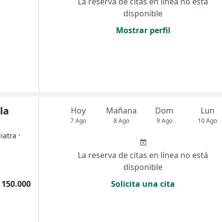
La reserva de citas en línea no está
disponible
Mostrar perfil
la
Hoy
Mañana
Dom
Lun
7 Ago
8 Ago
9 Ago
10 Ago
·
iatra
La reserva de citas en línea no está
disponible
 150.000
Solicita una cita