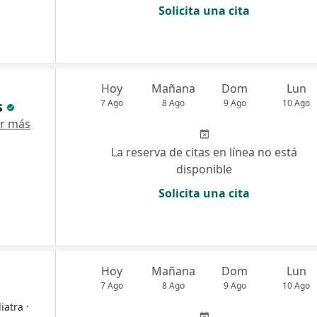
Solicita una cita
Hoy
Mañana
Dom
Lun
s
7 Ago
8 Ago
9 Ago
10 Ago
r más
La reserva de citas en línea no está
disponible
Solicita una cita
Hoy
Mañana
Dom
Lun
7 Ago
8 Ago
9 Ago
10 Ago
·
iatra