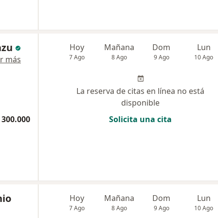
azu
Hoy
Mañana
Dom
Lun
7 Ago
8 Ago
9 Ago
10 Ago
r más
La reserva de citas en línea no está
disponible
 300.000
Solicita una cita
nio
Hoy
Mañana
Dom
Lun
7 Ago
8 Ago
9 Ago
10 Ago