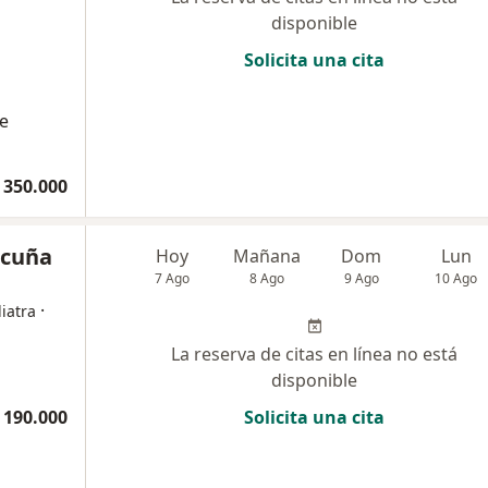
disponible
Solicita una cita
e
 350.000
Acuña
Hoy
Mañana
Dom
Lun
7 Ago
8 Ago
9 Ago
10 Ago
·
iatra
La reserva de citas en línea no está
disponible
 190.000
Solicita una cita