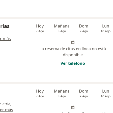
rias
Hoy
Mañana
Dom
Lun
7 Ago
8 Ago
9 Ago
10 Ago
r más
La reserva de citas en línea no está
disponible
Ver teléfono
Hoy
Mañana
Dom
Lun
7 Ago
8 Ago
9 Ago
10 Ago
iatría,
er más