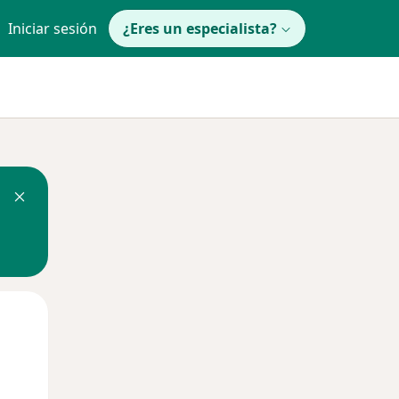
Iniciar sesión
¿Eres un especialista?
Mar
Mié
Jue
11 Ago
12 Ago
13 Ago