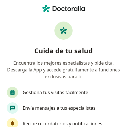
Men
Fisioterapeuta
Filtros
• 1
Seguro
Fisioterapeutas online
Cuida de tu salud
Encuentra los mejores especialistas y pide cita.
¿Cuál es tu compañía aseguradora?
Descarga la App y accede gratuitamente a funciones
Compañía De Medicina Prepagada Colsanitas S.A.
exclusivas para ti:
Gestiona tus visitas fácilmente
Envía mensajes a tus especialistas
Recibe recordatorios y notificaciones