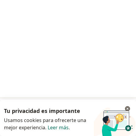
Dra. Martha Torres de Restrepo
·
Ver más
Fisioterapeuta
55 opiniones
Consulta en línea
$ 1
Este especialista no ofrece reserva de cita en línea en esta dirección.
Solicita una cita
Tu privacidad es importante
Ir a la app
Usamos cookies para ofrecerte una
mejor experiencia.
Leer más
.
Continuar en el navegador
Prof. Anyi Stphany Medina Rueda