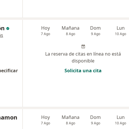
ón
Hoy
Mañana
Dom
Lun
7 Ago
8 Ago
9 Ago
10 Ago
ás
La reserva de citas en línea no está
disponible
pecificar
Solicita una cita
ahamon
Hoy
Mañana
Dom
Lun
7 Ago
8 Ago
9 Ago
10 Ago