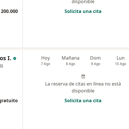
disponible
 200.000
Solicita una cita
os I.
Hoy
Mañana
Dom
Lun
7 Ago
8 Ago
9 Ago
10 Ago
ás
La reserva de citas en línea no está
disponible
gratuito
Solicita una cita