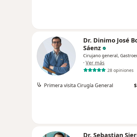
Dr. Dinimo José B
Sáenz
Cirujano general, Gastroe
·
Ver más
28 opiniones
Primera visita Cirugía General
$
Dr. Sebastian Sier