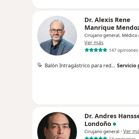
Dr. Alexis Rene
Manrique Mendo
Cirujano general, Médico
Ver más
147 opiniones
Balón Intragástrico para reducción de peso
Servicio 
Dr. Andres Hanss
Londoño
·
Ver m
Cirujano general
13 opiniones