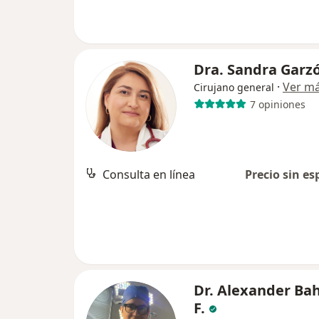
Dra. Sandra Garz
·
Ver m
Cirujano general
7 opiniones
Consulta en línea
Precio sin es
Dr. Alexander B
F.