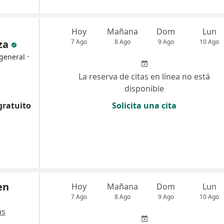
Hoy
Mañana
Dom
Lun
za
7 Ago
8 Ago
9 Ago
10 Ago
·
 general
La reserva de citas en línea no está
disponible
gratuito
Solicita una cita
en
Hoy
Mañana
Dom
Lun
7 Ago
8 Ago
9 Ago
10 Ago
ás