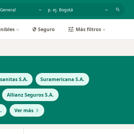
dad, enfermedad o nombre
p. ej. Bogotá
nibles
Seguro
Más filtros
anitas S.A.
Suramericana S.A.
Allianz Seguros S.A.
.
Ver más