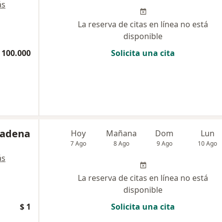
ás
La reserva de citas en línea no está
disponible
 100.000
Solicita una cita
Cadena
Hoy
Mañana
Dom
Lun
7 Ago
8 Ago
9 Ago
10 Ago
ás
La reserva de citas en línea no está
disponible
$ 1
Solicita una cita