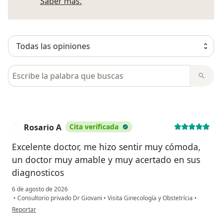
Más información sobre opiniones
Saber más.
Busca en opiniones
Rosario A
Cita verificada
R
Excelente doctor, me hizo sentir muy cómoda,
un doctor muy amable y muy acertado en sus
diagnosticos
6 de agosto de 2026
•
Consultorio privado Dr Giovani
•
Visita Ginecología y Obstetrícia
•
en opinión del usuario Rosario A
Reportar