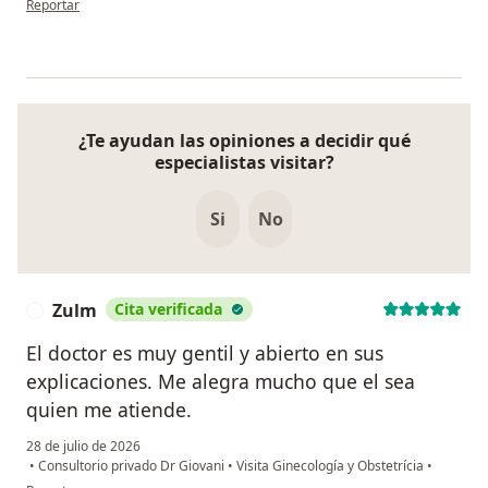
Reportar
¿Te ayudan las opiniones a decidir qué
especialistas visitar?
Si
No
Zulm
Cita verificada
Z
El doctor es muy gentil y abierto en sus
explicaciones. Me alegra mucho que el sea
quien me atiende.
28 de julio de 2026
•
Consultorio privado Dr Giovani
•
Visita Ginecología y Obstetrícia
•
en opinión del usuario Zulm