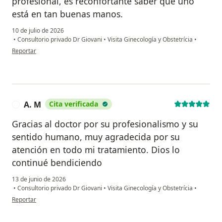
profesional, es reconfortante saber que uno
está en tan buenas manos.
10 de julio de 2026
•
Consultorio privado Dr Giovani
•
Visita Ginecología y Obstetrícia
•
en opinión del usuario Bibiana Mosquera
Reportar
A. M
Cita verificada
A
Gracias al doctor por su profesionalismo y su
sentido humano, muy agradecida por su
atención en todo mi tratamiento. Dios lo
continué bendiciendo
13 de junio de 2026
•
Consultorio privado Dr Giovani
•
Visita Ginecología y Obstetrícia
•
en opinión del usuario A. M
Reportar