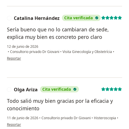
Catalina Hernández
Cita verificada
C
Sería bueno que no lo cambiaran de sede,
explica muy bien es concreto pero claro
12 de junio de 2026
•
Consultorio privado Dr Giovani
•
Visita Ginecología y Obstetrícia
•
en opinión del usuario Catalina Hernández
Reportar
Olga Ariza
Cita verificada
O
Todo salió muy bien gracias por la eficacia y
conocimiento
11 de junio de 2026
•
Consultorio privado Dr Giovani
•
Histeroscopia
•
en opinión del usuario Olga Ariza
Reportar