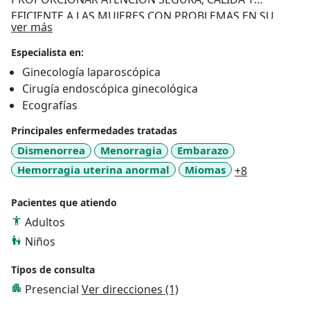
EFICIENTE A LAS MUJERES CON PROBLEMAS EN SU
Acerca de mí
ver más
SALUD REPRODUCTIVA TAMBIEN SOY PROFESOR
UNIVERSITARIO DE PRIMERA Y SEGUNDA
Especialista en:
ESPECIALIDAD
Ginecología laparoscópica
Cirugía endoscópica ginecológica
Ecografías
Principales enfermedades tratadas
Dismenorrea
Menorragia
Embarazo
a11y_sr_mo
Hemorragia uterina anormal
Miomas
+8
Pacientes que atiendo
Adultos
Niños
Tipos de consulta
Presencial
Ver direcciones (1)