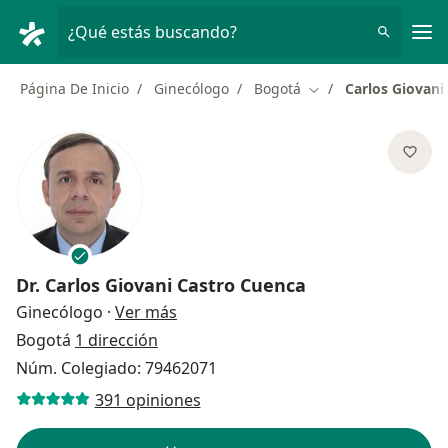
Men
¿Qué estás buscando?
Página De Inicio
Ginecólogo
Bogotá
Carlos Giovani
Cambiar de ciudad
Dr.
Carlos Giovani Castro Cuenca
sobre las especializaciones
Ginecólogo
·
Ver más
Bogotá
1 dirección
Núm. Colegiado: 79462071
391 opiniones