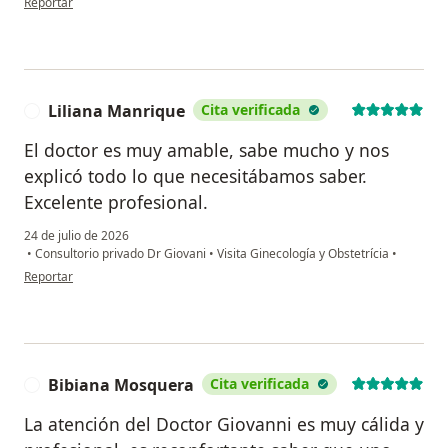
Reportar
Liliana Manrique
Cita verificada
L
El doctor es muy amable, sabe mucho y nos
explicó todo lo que necesitábamos saber.
Excelente profesional.
24 de julio de 2026
•
Consultorio privado Dr Giovani
•
Visita Ginecología y Obstetrícia
•
en opinión del usuario Liliana Manrique
Reportar
Bibiana Mosquera
Cita verificada
B
La atención del Doctor Giovanni es muy cálida y