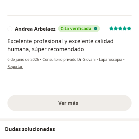
Andrea Arbelaez
Cita verificada
A
Excelente profesional y excelente calidad
humana, súper recomendado
6 de junio de 2026
•
Consultorio privado Dr Giovani
•
Laparoscopia
•
en opinión del usuario Andrea Arbelaez
Reportar
Ver más
opiniones anteriores
Dudas solucionadas