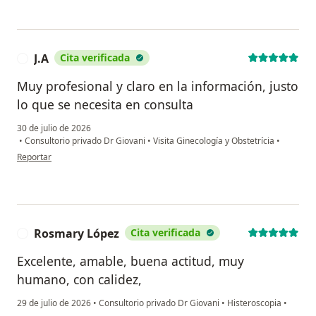
J.A
Cita verificada
J
Muy profesional y claro en la información, justo
lo que se necesita en consulta
30 de julio de 2026
•
Consultorio privado Dr Giovani
•
Visita Ginecología y Obstetrícia
•
en opinión del usuario J.A
Reportar
Rosmary López
Cita verificada
R
Excelente, amable, buena actitud, muy
humano, con calidez,
29 de julio de 2026
•
Consultorio privado Dr Giovani
•
Histeroscopia
•
en opinión del usuario Rosmary López