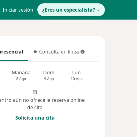
Iniciar sesión
¿Eres un especialista?
presencial
Consulta en línea
resencial
Consulta en línea
Mañana
Dom
Lun
Mar
Mié
8 Ago
9 Ago
10 Ago
11 Ago
12 Ag
entro aún no ofrece la reserva online
de cita
Solicita una cita
(651)
Dudas solucionadas (15)