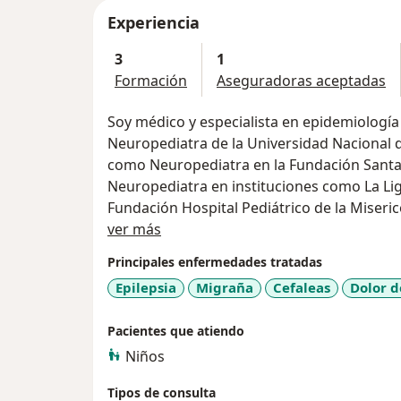
Experiencia
3
1
Formación
Aseguradoras aceptadas
Soy médico y especialista en epidemiología 
Neuropediatra de la Universidad Nacional 
como Neuropediatra en la Fundación Santa 
Neuropediatra en instituciones como La Liga
Fundación Hospital Pediátrico de la Miserico
Acerca de mí
Colsánitas y la Clínica Infantil Colsubsidio
ver más
Principales enfermedades tratadas
El principal objetivo de mi consulta es acom
Epilepsia
Migraña
Cefaleas
Dolor d
niñas que cursan con cualquier condición 
afectar el sistema nervioso durante todo s
Pacientes que atiendo
agudas como dolores de cabeza, convulsione
Niños
que tienen a ser crónicas como la epilepsia,
otras.
Tipos de consulta