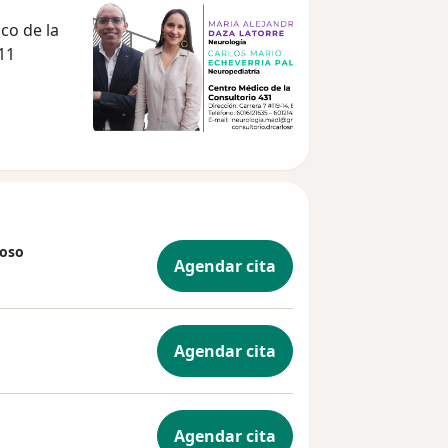
co de la
11
ioso
Agendar cita
Agendar cita
Agendar cita