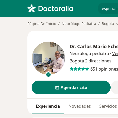
especiali
Página De Inicio
Neurólogo Pediatra
Bogotá
C
Dr.
Carlos Mario Eche
Neurólogo pediatra
·
Ve
Bogotá
2 direcciones
651 opinione
Agendar cita
Experiencia
Novedades
Servicios