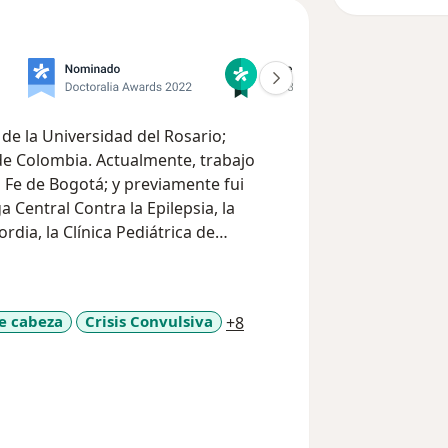
de la Universidad del Rosario;
de Colombia. Actualmente, trabajo
Fe de Bogotá; y previamente fui
 Central Contra la Epilepsia, la
rdia, la Clínica Pediátrica de
, en Bogotá Colombia.
pañar a las familias de esos niños y
a11y_sr_more_diseases
e cabeza
Crisis Convulsiva
+8
que afecte o potencialmente pueda
u desarrollo. Bien sean condiciones
s o retrasos del desarrollo; u otras
 parálisis cerebral, autismo, entre