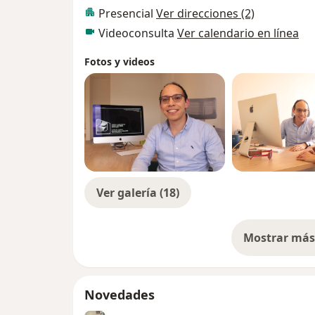
Presencial
Ver direcciones (2)
Por encima de todo, busco que las familia
Videoconsulta
Ver calendario en línea
condición, sus implicaciones y la manera 
la mejor evidencia científica posible.
Fotos y videos
Los espero de manera presencial en el cons
cualquier parte del país.
Ver galería (18)
Mostrar más 
so
Novedades