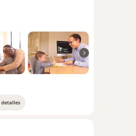
s comprendan con claridad cada
que tenemos de abordarlas, siempre a
ultorio o de forma virtual desde
detalles
bre la experiencia