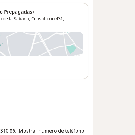
No Prepagadas)
 de la Sabana, Consultorio 431,
ar
 abre en una nueva pestaña
310 86...
Mostrar número de teléfono