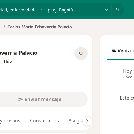
dad, enfermedad o nombre
p. ej. Bogotá
Carlos Mario Echeverria Palacio
ambiar de ciudad
Visita 
verria Palacio
Visita p
sobre las especializaciones
r más
Hoy
7 Ago
s
Este c
Enviar mensaje
 y precios
Consultorios
Aseguradoras
Opiniones 