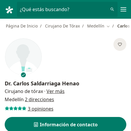
Men
¿Qué estás buscando?
Página De Inicio
Cirujano De Tórax
Medellín
Carlos
Cambiar de 
Dr.
Carlos Saldarriaga Henao
sobre las especializaciones
Cirujano de tórax
·
Ver más
Medellín
2 direcciones
3 opiniones
Información de contacto