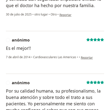
que el doctor ha hecho por nuestra familia.
en opinión del usuario Claudia Elena
30 de julio de 2025
•
otro lugar
•
Otro
•
Reportar
anónimo
A
Es el mejor!!
en opinión del usuar
7 de abril de 2014
•
Cardiovasculares Las Americas
•
•
Reportar
anónimo
A
Por su calidad humana, su profesionalismo, la
buena atención y sobre todo el trato a sus
pacientes. Yo personalmente me siento con
mucha confianza al saber que son sus manos