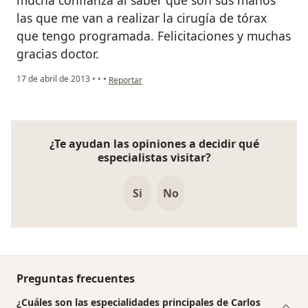
las que me van a realizar la cirugía de tórax
que tengo programada. Felicitaciones y muchas
gracias doctor.
en opinión del usuario anónimo
17 de abril de 2013
•
•
•
Reportar
¿Te ayudan las opiniones a decidir qué
especialistas visitar?
Si
No
Preguntas frecuentes
¿Cuáles son las especialidades principales de Carlos