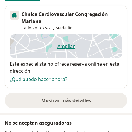
Clínica Cardiovascular Congregación
Mariana
Calle 78 B 75-21,
Medellín
Ampliar
se abre en una nueva pestañ
Disponibilidad
Este especialista no ofrece reserva online en esta
dirección
¿Qué puedo hacer ahora?
Mostrar más detalles
sobre la dirección
No se aceptan aseguradoras