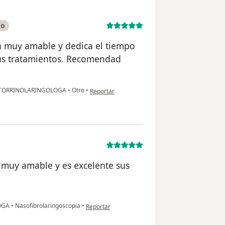
do
ra muy amable y dedica el tiempo
sus tratamientos. Recomendad
en opinión del usuario Paciente
OTORRINOLARINGOLOGA
•
Otro
•
Reportar
s muy amable y es excelente sus
en opinión del usuario Adriana camargo
OGA
•
Nasofibrolaringoscopia
•
Reportar