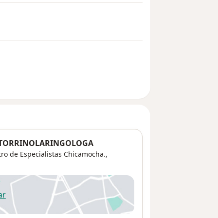
OTORRINOLARINGOLOGA
tro de Especialistas Chicamocha.,
ar
 abre en una nueva pestaña