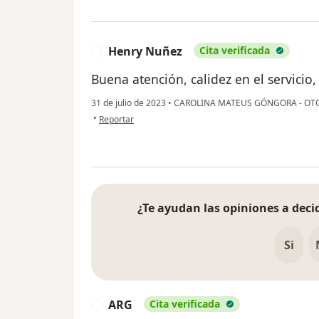
Henry Nuñez
Cita verificada
H
Buena atención, calidez en el servicio, 
31 de julio de 2023
•
CAROLINA MATEUS GÓNGORA - O
en opinión del usuario Henry Nuñez
•
Reportar
¿Te ayudan las opiniones a decid
Si
ARG
Cita verificada
A