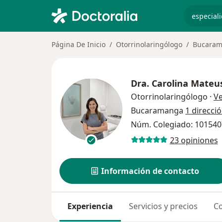
especiali
Página De Inicio
Otorrinolaringólogo
Bucara
Dra.
Carolina Mateu
Otorrinolaringólogo
·
V
Bucaramanga
1 direcci
Núm. Colegiado: 10154
23 opiniones
Información de contacto
Experiencia
Servicios y precios
Co