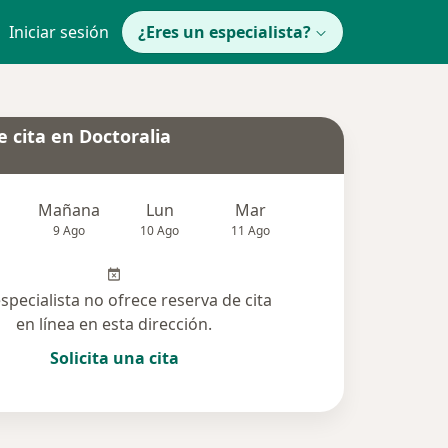
Iniciar sesión
¿Eres un especialista?
 cita en Doctoralia
Mañana
Lun
Mar
Mié
Jue
9 Ago
10 Ago
11 Ago
12 Ago
13 Ag
especialista no ofrece reserva de cita
en línea en esta dirección.
Solicita una cita