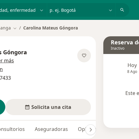
dad, enfermedad o nombre
p. ej. Bogotá
manga
Carolina Mateus Góngora
Cambiar de ciudad
Reserva de
Inactivo
s Góngora
sobre las especializaciones
er más
Hoy
ón
8 Ago
07433
Este 
Solicita una cita
nsultorios
Aseguradoras
Opiniones (23)