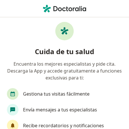
Men
Terapeuta Complementario • Bogotá, Cundinamarca
Filtros
Seguro:
Mapfre Colombia Vida
Profesionales en medicina complementaria
Cuida de tu salud
recomendados de Mapfre Colombia Vida
Seguros S.A. en Bogotá
Encuentra los mejores especialistas y pide cita.
Descarga la App y accede gratuitamente a funciones
exclusivas para ti:
Gestiona tus visitas fácilmente
Envía mensajes a tus especialistas
Dra. Gissela Leon Alvarez
Recibe recordatorios y notificaciones
·
Ver más
Terapeuta complementario, Pediatra