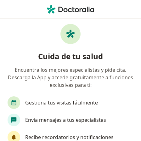
Men
Radiólogo • Bogotá, Cundinamarca
Filtros
Seguro:
Mapfre Colombia Vida
Radiólogos recomendados de Mapfre
Cuida de tu salud
Colombia Vida Seguros S.A. en Bogotá
Encuentra los mejores especialistas y pide cita.
Descarga la App y accede gratuitamente a funciones
exclusivas para ti:
Gestiona tus visitas fácilmente
Envía mensajes a tus especialistas
Dr. Victor Hugo Bastos Pardo
·
Ver más
Radiólogo, Neurocirujano
Recibe recordatorios y notificaciones
7 opiniones