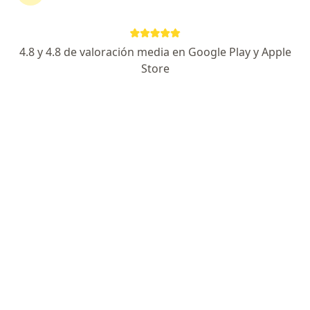
·
Ver más
Endocrinólogo
466 opiniones
4.8 y 4.8 de valoración media en Google Play y Apple
Carrera 18, #79-40 Cons. 404 Barrio El Lago, Bogotá
•
Mapa
Store
404
Acepta Mapfre Colombia Vida Seguros S.A.
Visita Endocrinología
Este especialista no ofrece reserva de cita en línea en esta dirección.
Solicita una cita