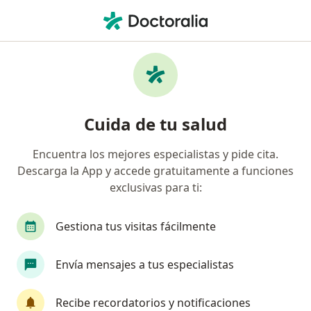
Men
Endocrinólogo • Bogotá, Cundinamarca
Filtros
Seguro:
Mapfre Colombia Vida
Endocrinólogos recomendados de Mapfre
Cuida de tu salud
Colombia Vida Seguros S.A. en Bogotá
Encuentra los mejores especialistas y pide cita.
Descarga la App y accede gratuitamente a funciones
exclusivas para ti:
Gestiona tus visitas fácilmente
Envía mensajes a tus especialistas
Destacado
Dra. Teresita Del Niño Jesus Cortes
Recibe recordatorios y notificaciones
Segura