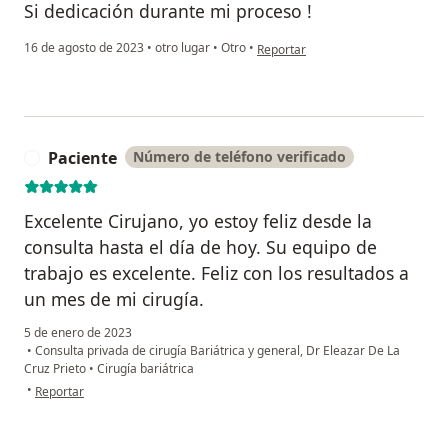
Si dedicación durante mi proceso !
en opinión del usuario Luisa
16 de agosto de 2023
•
otro lugar
•
Otro
•
Reportar
Paciente
Número de teléfono verificado
P
Excelente Cirujano, yo estoy feliz desde la
consulta hasta el día de hoy. Su equipo de
trabajo es excelente. Feliz con los resultados a
un mes de mi cirugía.
5 de enero de 2023
•
Consulta privada de cirugía Bariátrica y general, Dr Eleazar De La
Cruz Prieto
•
Cirugía bariátrica
en opinión del usuario Paciente
•
Reportar