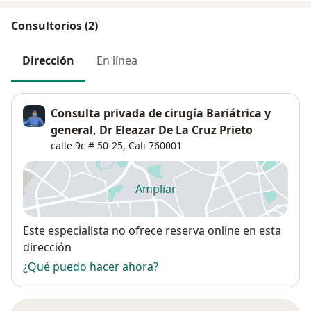
Consultorios (2)
Dirección
En línea
Consulta privada de cirugía Bariátrica y
general, Dr Eleazar De La Cruz Prieto
calle 9c # 50-25,
Cali
760001
Ampliar
se abre en una nueva pestañ
Disponibilidad
Este especialista no ofrece reserva online en esta
dirección
¿Qué puedo hacer ahora?