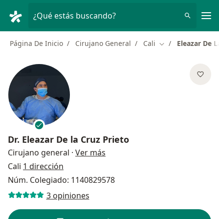
Men
¿Qué estás buscando?
Página De Inicio
Cirujano General
Cali
Eleazar De L
Cambiar de ciuda
Dr.
Eleazar De la Cruz Prieto
sobre las especializaciones
Cirujano general
·
Ver más
Cali
1 dirección
Núm. Colegiado: 1140829578
3 opiniones