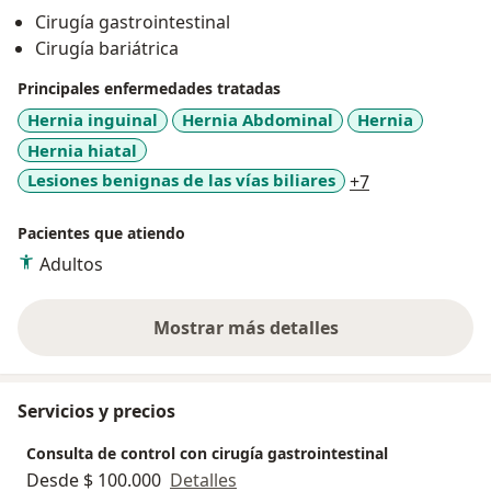
PÉRDIDA DE PESO EN EL AREA DE CIRUGIA BARIATRICA
Cirugía gastrointestinal
Y TODO LO RELACIONADO CON EL APARATO
Cirugía bariátrica
GASTROINTESTINAL.
Principales enfermedades tratadas
“me interesa poder generar cambios en la actitud de
Hernia inguinal
Hernia Abdominal
Hernia
los pacientes y al perder el miedo por mejorar su vida”
Hernia hiatal
a11y_sr_more_
Lesiones benignas de las vías biliares
+7
Pacientes que atiendo
Adultos
Mostrar más detalles
sobre la experiencia
Servicios y precios
Consulta de control con cirugía gastrointestinal
Desde $ 100.000
Detalles