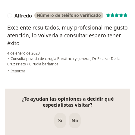
Alfredo
Número de teléfono verificado
A
Excelente resultados, muy profesional me gusto
atención, lo volvería a consultar espero tener
éxito
4 de enero de 2023
•
Consulta privada de cirugía Bariátrica y general, Dr Eleazar De La
Cruz Prieto
•
Cirugía bariátrica
en opinión del usuario Alfredo
•
Reportar
¿Te ayudan las opiniones a decidir qué
especialistas visitar?
Si
No