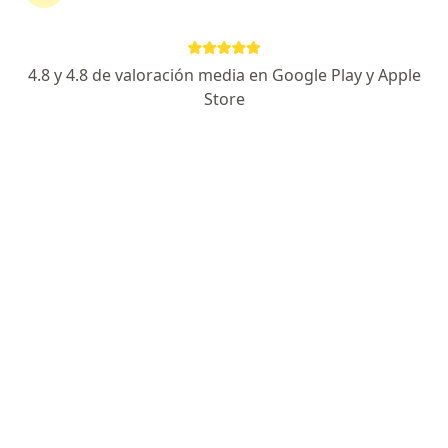
4.8 y 4.8 de valoración media en Google Play y Apple
Store
No hemos encontrado ningún Cirujano
general en Cali, Valle del Cauca