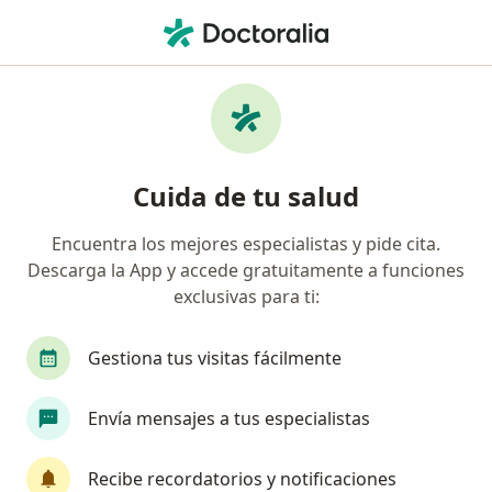
Men
Cirujano General • Cali, Valle del Cauca
Búsquedas relacionadas
Enfermedades más tratadas
Hernia Abdominal en Cali
Cuida de tu salud
Hernia en Cali
Encuentra los mejores especialistas y pide cita.
Hernia inguinal en Cali
Descarga la App y accede gratuitamente a funciones
Apendicitis en Cali
exclusivas para ti:
Hernia hiatal en Cali
Gestiona tus visitas fácilmente
Ver más (15)
Más en esta categoría: Enfermedades más tr
Envía mensajes a tus especialistas
Página De Inicio
Cirujano General
Cali
Colpatria
Cambia
Recibe recordatorios y notificaciones