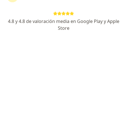
Dirección 1
Dirección 2
4.8 y 4.8 de valoración media en Google Play y Apple
CARRERA 38 A #5A -100 TORRE A CONSULTORIO 212 PISO 2
•
Mapa
Store
CLINICA IMBANACO CENTRO MEDICO
Acepta Coomeva Medicina Prepagada S.A.
Visita Cirugía General
Este especialista no ofrece reserva de cita en línea en esta dirección.
Solicita una cita