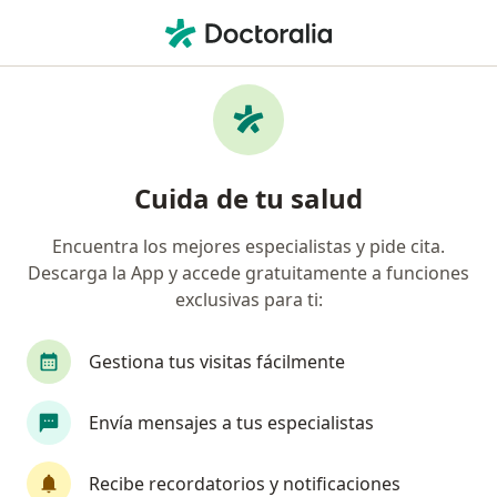
Men
Cirujano General • Cali, Valle del Cauca
Filtros
Seguro:
Coomeva Medicina Pr
Cirujanos generales recomendados de
Cuida de tu salud
Coomeva Medicina Prepagada S.A. en Cali
Encuentra los mejores especialistas y pide cita.
Descarga la App y accede gratuitamente a funciones
exclusivas para ti:
Gestiona tus visitas fácilmente
Envía mensajes a tus especialistas
Dr. Juan Carlos Valencia Salazar
·
Ver más
Cirujano general
Recibe recordatorios y notificaciones
296 opiniones