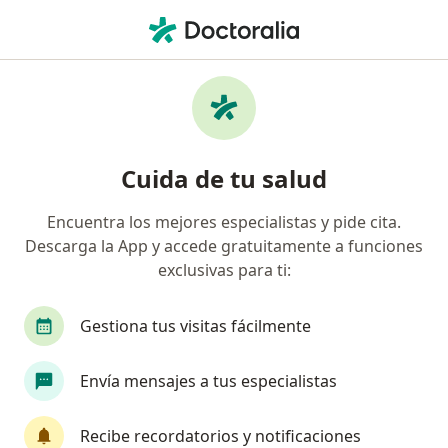
Men
Cirujano General • Cali, Valle del Cauca
Filtros
Seguro:
Empresa De Medicina 
Cirujanos generales recomendados de
Cuida de tu salud
Empresa De Medicina Integral Emi S.A.S.
Servicio De Ambulancia Prepagada. en Cali
Encuentra los mejores especialistas y pide cita.
Descarga la App y accede gratuitamente a funciones
exclusivas para ti:
Gestiona tus visitas fácilmente
Envía mensajes a tus especialistas
Dr. Juan Carlos Valencia Salazar
Recibe recordatorios y notificaciones
·
Ver más
Cirujano general