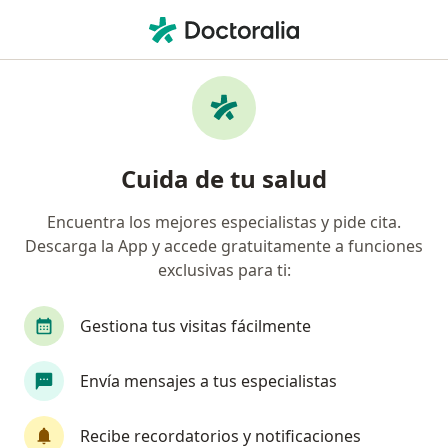
Men
Dolor Abdominal Agudo • Cali, Valle del Cauca
Filtros
• 1
Seguro
Mapa
Especialistas en Dolor abdominal agudo en
Cuida de tu salud
Cali
Encuentra los mejores especialistas y pide cita.
Descarga la App y accede gratuitamente a funciones
¿Qué especialidad estás buscando?
exclusivas para ti:
Cirujano general
Especialista en Cuidados Crít
Gestiona tus visitas fácilmente
Envía mensajes a tus especialistas
Recibe recordatorios y notificaciones