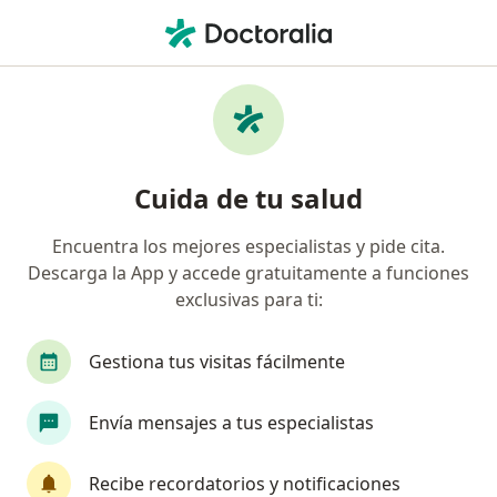
Men
Hernia Ventral • Cali, Valle del Cauca
Filtros
• 1
Seguro
Mapa
Especialistas en Hernia ventral en Cali
Cuida de tu salud
Encuentra los mejores especialistas y pide cita.
¿Qué especialidad estás buscando?
Descarga la App y accede gratuitamente a funciones
Cirujano general
Cirujano pediátrico
Gin
exclusivas para ti:
Gestiona tus visitas fácilmente
Envía mensajes a tus especialistas
Recibe recordatorios y notificaciones