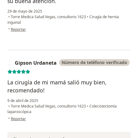
su buena atención.
29 de mayo de 2025
•
Torre Medica Salud Vegas, consultorio 1623
•
Cirugía de hernia
inguinal
en opinión del usuario Maria Clara Bernal
•
Reportar
Gipson Urdaneta
Número de teléfono verificado
G
La cirugía de mi mamá salió muy bien,
recomendado!
9 de abril de 2025
•
Torre Medica Salud Vegas, consultorio 1623
•
Colecistectomía
laparoscópica
en opinión del usuario Gipson Urdaneta
•
Reportar