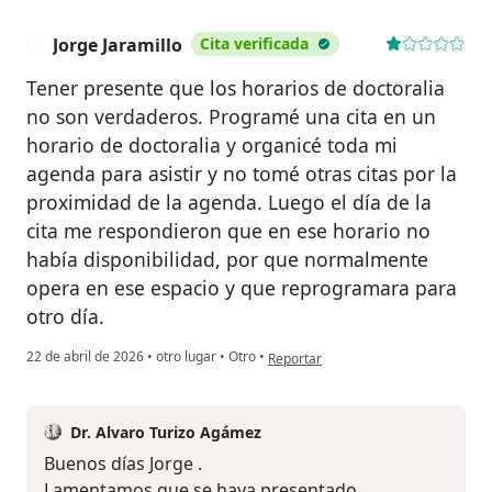
Jorge Jaramillo
Cita verificada
J
Tener presente que los horarios de doctoralia
no son verdaderos. Programé una cita en un
horario de doctoralia y organicé toda mi
agenda para asistir y no tomé otras citas por la
proximidad de la agenda. Luego el día de la
cita me respondieron que en ese horario no
había disponibilidad, por que normalmente
opera en ese espacio y que reprogramara para
otro día.
en opinión del usuario Jorge Jaramill
22 de abril de 2026
•
otro lugar
•
Otro
•
Reportar
Dr. Alvaro Turizo Agámez
Buenos días Jorge .
Lamentamos que se haya presentado