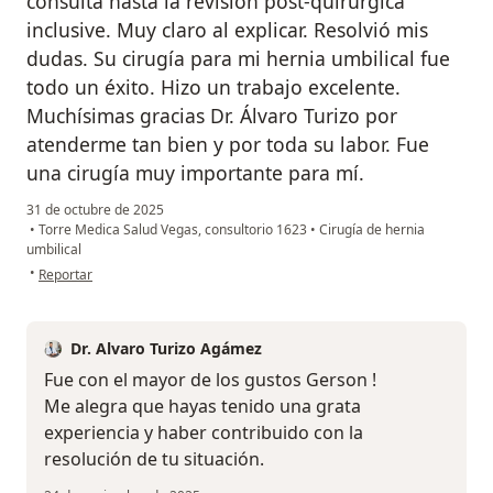
consulta hasta la revisión post-quirúrgica
inclusive. Muy claro al explicar. Resolvió mis
dudas. Su cirugía para mi hernia umbilical fue
todo un éxito. Hizo un trabajo excelente.
Muchísimas gracias Dr. Álvaro Turizo por
atenderme tan bien y por toda su labor. Fue
una cirugía muy importante para mí.
31 de octubre de 2025
•
Torre Medica Salud Vegas, consultorio 1623
•
Cirugía de hernia
umbilical
en opinión del usuario Gerson Castañeda
•
Reportar
Dr. Alvaro Turizo Agámez
Fue con el mayor de los gustos Gerson !
Me alegra que hayas tenido una grata
experiencia y haber contribuido con la
resolución de tu situación.