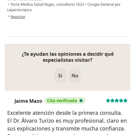
•
Torre Medica Salud Vegas, consultorio 1623
•
Cirugia General por
Laparoscopica
en opinión del usuario Mariana Vásquez
•
Reportar
¿Te ayudan las opiniones a decidir qué
especialistas visitar?
Si
No
Jaime Mazo
Cita verificada
J
Excelente atención desde la primera consulta.
El Dr. Álvaro Turizo es muy profesional, claro en
sus explicaciones y transmite mucha confianza.