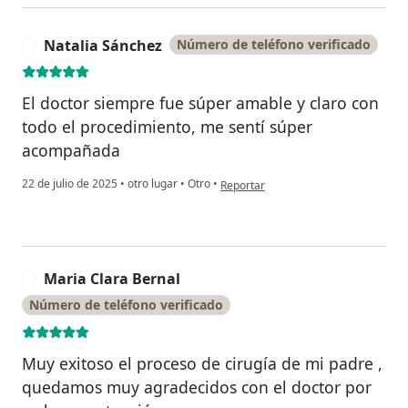
Natalia Sánchez
Número de teléfono verificado
N
El doctor siempre fue súper amable y claro con
todo el procedimiento, me sentí súper
acompañada
en opinión del usuario Natalia Sánch
22 de julio de 2025
•
otro lugar
•
Otro
•
Reportar
Maria Clara Bernal
M
Número de teléfono verificado
Muy exitoso el proceso de cirugía de mi padre ,
quedamos muy agradecidos con el doctor por