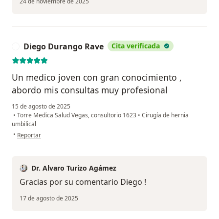
24 de noviembre de 2025
Diego Durango Rave
Cita verificada
D
Un medico joven con gran conocimiento ,
abordo mis consultas muy profesional
15 de agosto de 2025
•
Torre Medica Salud Vegas, consultorio 1623
•
Cirugía de hernia
umbilical
en opinión del usuario Diego Durango Rave
•
Reportar
Dr. Alvaro Turizo Agámez
Gracias por su comentario Diego !
17 de agosto de 2025