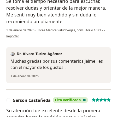
Se toma el tiempo necesario para escuchar,
resolver dudas y orientar de la mejor manera.
Me sentí muy bien atendido y sin duda lo
recomiendo ampliamente.
1 de enero de 2026
•
Torre Medica Salud Vegas, consultorio 1623
•
•
en opinión del usuario Jaime Mazo
Reportar
Dr. Alvaro Turizo Agámez
Muchas gracias por sus comentarios Jaime , es
con el mayor de los gustos !
1 de enero de 2026
Gerson Castañeda
Cita verificada
G
Su atención fue excelente desde la primera