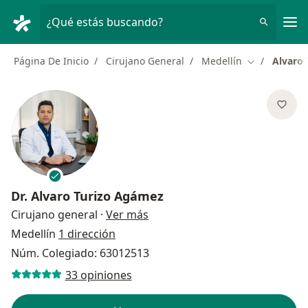
Men
¿Qué estás buscando?
Página De Inicio
Cirujano General
Medellín
Alvaro
Cambiar de 
Dr.
Alvaro Turizo Agámez
sobre las especializaciones
Cirujano general
·
Ver más
Medellín
1 dirección
Núm. Colegiado: 63012513
33 opiniones