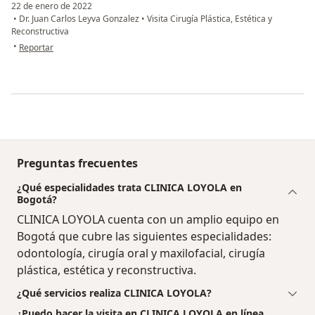
22 de enero de 2022
•
Dr. Juan Carlos Leyva Gonzalez
•
Visita Cirugía Plástica, Estética y
Reconstructiva
en opinión del usuario Angelica Sánchez
•
Reportar
Preguntas frecuentes
¿Qué especialidades trata CLINICA LOYOLA en
Bogotá?
CLINICA LOYOLA cuenta con un amplio equipo en
Bogotá que cubre las siguientes especialidades:
odontología, cirugía oral y maxilofacial, cirugía
plástica, estética y reconstructiva.
¿Qué servicios realiza CLINICA LOYOLA?
¿Puedo hacer la visita en CLINICA LOYOLA en línea,