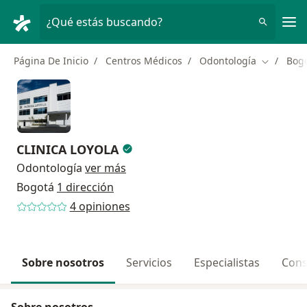
Men
¿Qué estás buscando?
Página De Inicio
Centros Médicos
Odontología
Bog
Cambiar d
CLINICA LOYOLA
Odontología
ver más
Bogotá
1 dirección
4 opiniones
Sobre nosotros
Servicios
Especialistas
Cons
Sobre nosotros