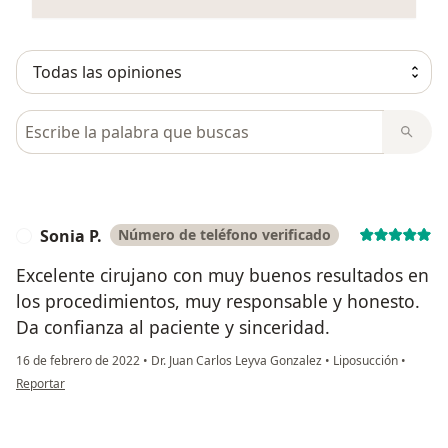
Busca en opiniones
Sonia P.
Número de teléfono verificado
S
Excelente cirujano con muy buenos resultados en
los procedimientos, muy responsable y honesto.
Da confianza al paciente y sinceridad.
16 de febrero de 2022
•
Dr. Juan Carlos Leyva Gonzalez
•
Liposucción
•
en opinión del usuario Sonia P.
Reportar