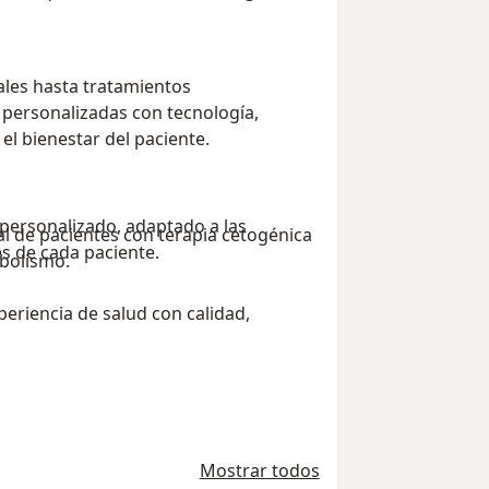
les hasta tratamientos
 personalizadas con tecnología,
el bienestar del paciente.
personalizado, adaptado a las
l de pacientes con terapia cetogénica
es de cada paciente.
abolismo.
eriencia de salud con calidad,
Mostrar todos