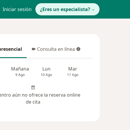
Iniciar sesión
¿Eres un especialista?
presencial
Consulta en línea
resencial
Consulta en línea
Mañana
Lun
Mar
Mié
Jue
9 Ago
10 Ago
11 Ago
12 Ago
13 Ag
entro aún no ofrece la reserva online
de cita