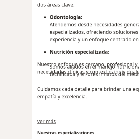
dos áreas clave:
Odontología:
Atendemos desde necesidades genera
especializados, ofreciendo soluciones
experiencia y un enfoque centrado en 
Nutrición especializada:
Nuestro enfoque es cercano, profesional y 
Somos aliados en el manejo nutriciona
necesidades clínicas y contextos individual
tecnificada y errores innatos del met
Cuidamos cada detalle para brindar una exp
empatía y excelencia.
Sobre nosotros
ver más
Nuestras especializaciones