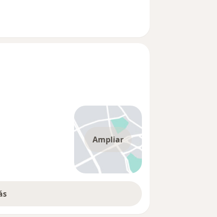
Ampliar
ás