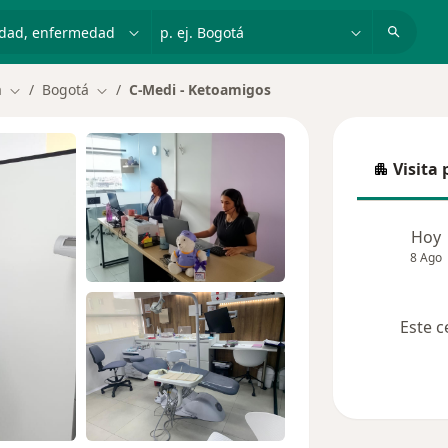
dad, enfermedad o nombre
p. ej. Bogotá
a
Bogotá
C-Medi - Ketoamigos
Cambiar de ciudad
Cambiar de ciudad
Visita 
Visita p
Hoy
8 Ago
Este c