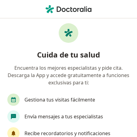
Men
Cirujano Pediátrico • Bogotá, Cundinamarca
Filtros
Seguro:
Colmedica Medicina P
Cirujanos pediátricos recomendados de
Cuida de tu salud
Colmedica Medicina Prepagada S.A. en
Bogotá
Encuentra los mejores especialistas y pide cita.
Descarga la App y accede gratuitamente a funciones
exclusivas para ti:
Gestiona tus visitas fácilmente
Envía mensajes a tus especialistas
Dr. Sergio Rueda Martínez
Recibe recordatorios y notificaciones
Cirujano pediátrico