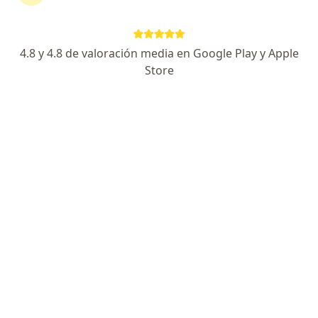
48 opiniones
Dirección 1
Dirección 2
4.8 y 4.8 de valoración media en Google Play y Apple
Store
Av. Paseo de los Zipas, lotes 21 y 23. Consultorio 408, Chía
•
Mapa
CLINICA DE MARLY JORGE CAVELIER GAVIRIA Cons 408, CHÍA. Consultorio Privado.
Acepta Colmedica Medicina Prepagada S.A.
Visita Cirugía Pediátrica
Este especialista no ofrece reserva de cita en línea en esta dirección.
Solicita una cita
Búsquedas relacionadas
Otros especialistas de Colmedica Medicina
Prepagada S.A.