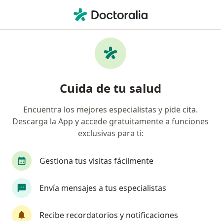
Men
Ptosis Mamaria • Bogotá, Cundinamarca
Filtros
• 1
Seguro
Mapa
Especialistas en Ptosis mamaria en Bogotá
Cuida de tu salud
Encuentra los mejores especialistas y pide cita.
¿Qué especialidad estás buscando?
Descarga la App y accede gratuitamente a funciones
Cirujano plástico
Médico estético
Cirujan
exclusivas para ti:
Gestiona tus visitas fácilmente
Envía mensajes a tus especialistas
Recibe recordatorios y notificaciones