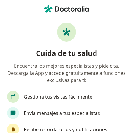
Men
Cirujano Pediátrico • Bogotá, Cundinamarca
Filtros
Seguro:
Compañía De Seguros
Cirujanos pediátricos recomendados de
Cuida de tu salud
Compañía De Seguros Bolívar S.A. en
Bogotá
Encuentra los mejores especialistas y pide cita.
Descarga la App y accede gratuitamente a funciones
exclusivas para ti:
Gestiona tus visitas fácilmente
Envía mensajes a tus especialistas
Dr. Sergio Rueda Martínez
Recibe recordatorios y notificaciones
Cirujano pediátrico