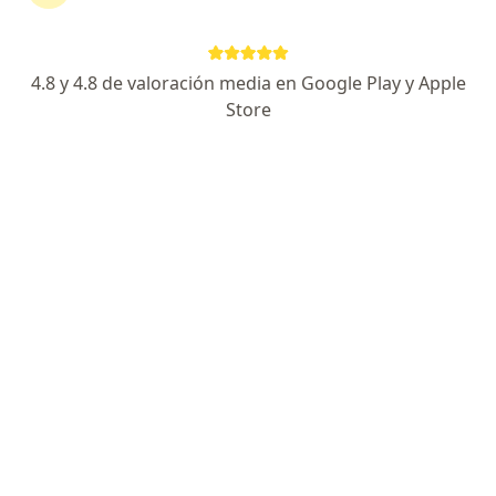
48 opiniones
Dirección 1
Dirección 2
4.8 y 4.8 de valoración media en Google Play y Apple
Store
Av. Paseo de los Zipas, lotes 21 y 23. Consultorio 408, Chía
•
Mapa
CLINICA DE MARLY JORGE CAVELIER GAVIRIA Cons 408, CHÍA. Consultorio Privado.
Acepta Compañía De Seguros Bolívar S.A.
Visita Cirugía Pediátrica
Este especialista no ofrece reserva de cita en línea en esta dirección.
Solicita una cita
Búsquedas relacionadas
Otros especialistas de Compañía De Seguros
Bolívar S.A.