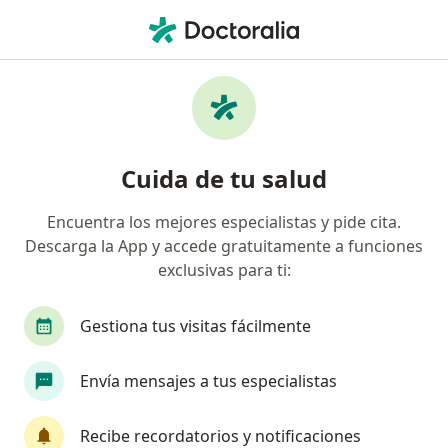
Men
Cardiólogo • Bogotá, Cundinamarca
Filtros
Seguro:
Colmedica Medicina P
Cardiólogos recomendados de Colmedica
Cuida de tu salud
Medicina Prepagada S.A. en Bogotá
Encuentra los mejores especialistas y pide cita.
Descarga la App y accede gratuitamente a funciones
exclusivas para ti:
Gestiona tus visitas fácilmente
Envía mensajes a tus especialistas
Dr. Gabriel Alberto Robledo Kaiser
·
Ver más
Cardiólogo
Recibe recordatorios y notificaciones
185 opiniones