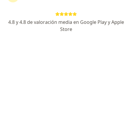
·
Ver más
Otorrinolaringólogo
322 opiniones
4.8 y 4.8 de valoración media en Google Play y Apple
Cra. 16a # 82 ‐ 46, Bogotá ( Consultorio 701 UNIDAD MEDICA NUEVA CLINICA DEL COUNTRY), Bogotá
•
Mapa
Store
Consultorio privado
Acepta Colmedica Medicina Prepagada S.A.
Visita Otorrinolaringología
Este especialista no ofrece reserva de cita en línea en esta dirección.
Solicita una cita