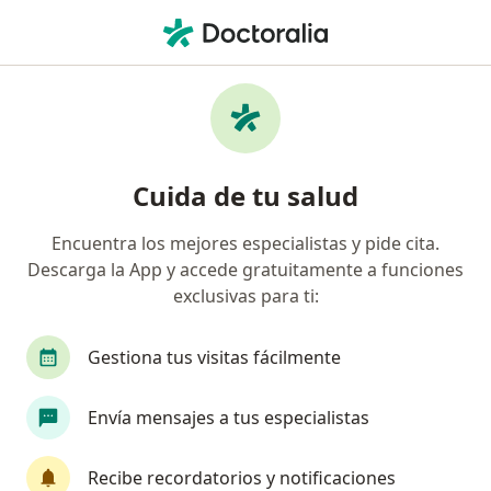
Men
Otorrinolaringólogo • Bogotá, Cundinamarca
Filtros
Seguro:
Colmedica Medicina P
Otorrinolaringólogos recomendados de
Cuida de tu salud
Colmedica Medicina Prepagada S.A. en
Bogotá
Encuentra los mejores especialistas y pide cita.
Descarga la App y accede gratuitamente a funciones
exclusivas para ti:
Gestiona tus visitas fácilmente
Envía mensajes a tus especialistas
Destacado
Recibe recordatorios y notificaciones
Dr. Luís Jorge Mejía Perdigón