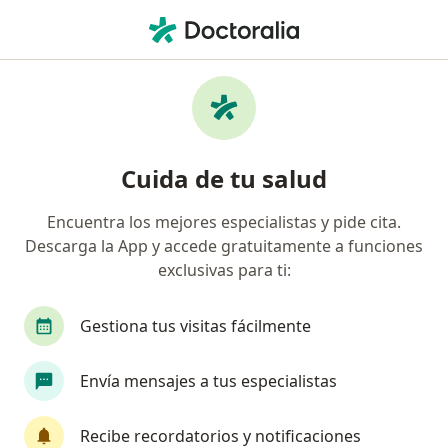
Men
Cardiólogo • Bogotá, Cundinamarca
Filtros
Seguro:
Compañía De Seguros
Cardiólogos recomendados de Compañía De
Cuida de tu salud
Seguros Bolívar S.A. en Bogotá
Encuentra los mejores especialistas y pide cita.
Descarga la App y accede gratuitamente a funciones
exclusivas para ti:
Gestiona tus visitas fácilmente
Envía mensajes a tus especialistas
Dr. Gabriel Alberto Robledo Kaiser
·
Ver más
Cardiólogo
Recibe recordatorios y notificaciones
185 opiniones