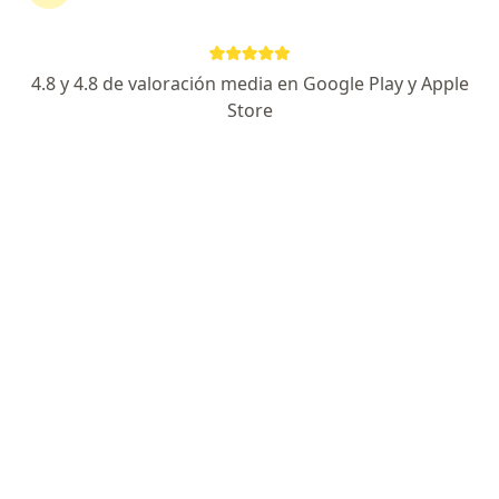
519 opiniones
Dirección
En línea
4.8 y 4.8 de valoración media en Google Play y Apple
Store
Autopista Norte # 118-86, Bogotá
•
Mapa
Consultorio privado - 301
Acepta Compañía De Seguros Bolívar S.A.
Consulta en Medicina Alternativa
Este especialista no ofrece reserva de cita en línea en esta dirección.
Solicita una cita