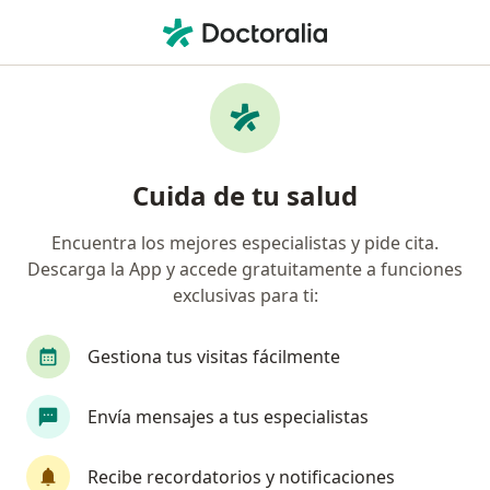
Men
Terapeuta Complementario • Bogotá, Cundinamarca
Filtros
Seguro:
Compañía De Seguros
Profesionales en medicina complementaria
Cuida de tu salud
recomendados de Compañía De Seguros
Bolívar S.A. en Bogotá
Encuentra los mejores especialistas y pide cita.
Descarga la App y accede gratuitamente a funciones
exclusivas para ti:
Gestiona tus visitas fácilmente
Envía mensajes a tus especialistas
Dra. Myriam Liliana Camargo Miranda
Recibe recordatorios y notificaciones
·
Ver más
Terapeuta complementario, Pediatra