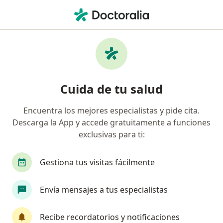
Men
Cirujano Plástico • Bogotá, Cundinamarca
Búsquedas relacionadas
Enfermedades más tratadas
Flacidez abdominal en Bogotá
Cuida de tu salud
Ginecomastia en Bogotá
Encuentra los mejores especialistas y pide cita.
Atrofia mamaria en Bogotá
Descarga la App y accede gratuitamente a funciones
Hipertrofia mamaria en Bogotá
exclusivas para ti:
Ptosis mamaria en Bogotá
Gestiona tus visitas fácilmente
Ver más (15)
Más en esta categoría: Enfermedades más tr
Envía mensajes a tus especialistas
Página De Inicio
Cirujano Plástico
Bogotá
Recibe recordatorios y notificaciones