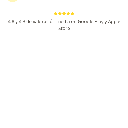
Colpatria
Cambiar de ciudad
4.8 y 4.8 de valoración media en Google Play y Apple
Store
No hemos encontrado ningún Cirujano
plástico en Bogotá, Cundinamarca