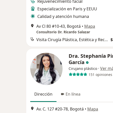
Rejuvenecimiento facial
Especialización en Paris y EEUU
Calidad y atención humana
Av Cl 80 #10-43, Bogotá
•
Mapa
Consultorio Dr. Ricardo Salazar
Visita Cirugía Plástica, Estética y Reconstructiva
$
Dra. Stephanía P
García
·
Ver m
Cirujano plástico
151 opiniones
Dirección
En línea
Av. C. 127 #20-78, Bogotá
•
Mapa