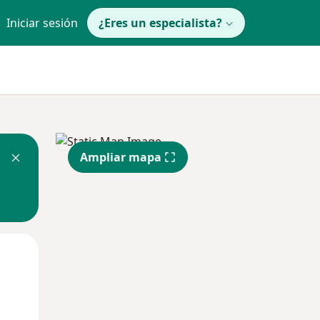
Iniciar sesión
¿Eres un especialista?
Ampliar mapa
Mar
Mié
Jue
11 Ago
12 Ago
13 Ago