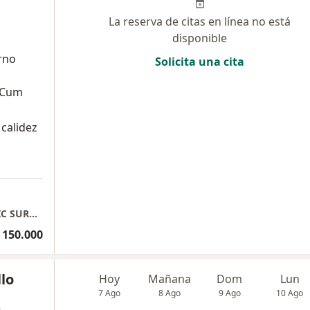
La reserva de citas en línea no está
disponible
rno
Solicita una cita
n Cum
 calidez
DRA. ANGÉLICA FRANCO CÁRDENAS, PLASTIC SURGERY - CIRUGÍA PLÁSTICA ESTÉTICA Y RECONSTRUCTIVA
 150.000
llo
Hoy
Mañana
Dom
Lun
7 Ago
8 Ago
9 Ago
10 Ago