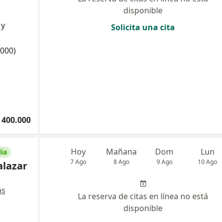
disponible
 y
Solicita una cita
2000)
 400.000
Hoy
Mañana
Dom
Lun
ia
7 Ago
8 Ago
9 Ago
10 Ago
alazar
ás
La reserva de citas en línea no está
disponible