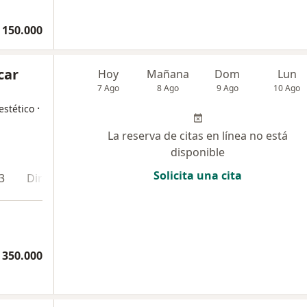
 150.000
car
Hoy
Mañana
Dom
Lun
7 Ago
8 Ago
9 Ago
10 Ago
·
estético
La reserva de citas en línea no está
disponible
Solicita una cita
3
Dirección 4
Dirección 5
En línea
 350.000