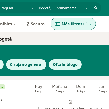
dad, enfermedad o nombre
p. ej. Bogotá
nibles
Seguro
Más filtros
•
1
Bogotá
Cirujano general
Oftalmólogo
Hoy
Mañana
Dom
Lun
ia
7 Ago
8 Ago
9 Ago
10 Ago
ás
La reserva de citas en línea no está