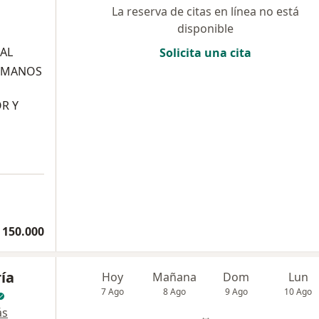
La reserva de citas en línea no está
disponible
IAL
Solicita una cita
ERMANOS
R Y
 150.000
ía
Hoy
Mañana
Dom
Lun
7 Ago
8 Ago
9 Ago
10 Ago
ás