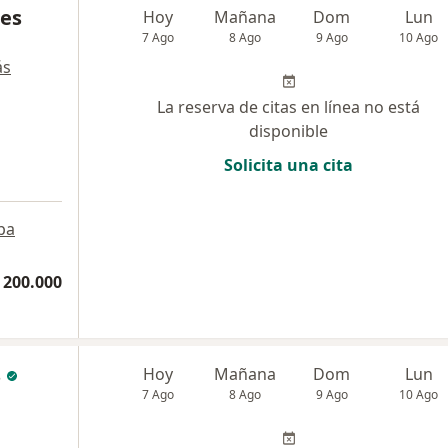
res
Hoy
Mañana
Dom
Lun
7 Ago
8 Ago
9 Ago
10 Ago
ás
La reserva de citas en línea no está
disponible
Solicita una cita
pa
 200.000
s
Hoy
Mañana
Dom
Lun
7 Ago
8 Ago
9 Ago
10 Ago