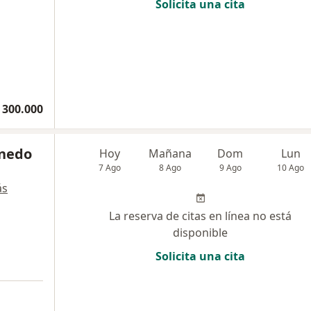
Solicita una cita
 300.000
inedo
Hoy
Mañana
Dom
Lun
7 Ago
8 Ago
9 Ago
10 Ago
ás
La reserva de citas en línea no está
disponible
Solicita una cita