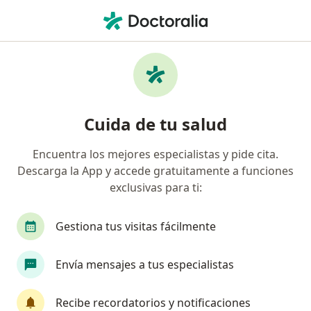
Men
Dehiscencia Por Herida • Bogotá, Cundinamarca
Filtros
• 1
Seguro
Mapa
Especialistas en Dehiscencia por Herida en
Cuida de tu salud
Bogotá
Encuentra los mejores especialistas y pide cita.
Descarga la App y accede gratuitamente a funciones
¿Qué especialidad estás buscando?
exclusivas para ti:
Cirujano plástico
Cirujano general
Médico
Gestiona tus visitas fácilmente
Envía mensajes a tus especialistas
Recibe recordatorios y notificaciones