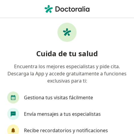
Men
Flacidez Cervical • Bogotá, Cundinamarca
Filtros
• 1
Seguro
Mapa
Especialistas en Flacidez cervical en Bogotá
Cuida de tu salud
Encuentra los mejores especialistas y pide cita.
¿Qué especialidad estás buscando?
Descarga la App y accede gratuitamente a funciones
Cirujano plástico
Médico estético
Cirujan
exclusivas para ti:
Gestiona tus visitas fácilmente
Envía mensajes a tus especialistas
Recibe recordatorios y notificaciones