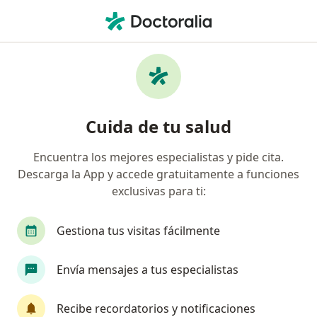
Men
Cirujano Vascular • Cali, Valle del Cauca
Filtros
Seguro:
Colmedica Medicina P
Cirujanos vasculares recomendados de
Cuida de tu salud
Colmedica Medicina Prepagada S.A. en Cali
Encuentra los mejores especialistas y pide cita.
Descarga la App y accede gratuitamente a funciones
exclusivas para ti:
Gestiona tus visitas fácilmente
Envía mensajes a tus especialistas
Dr. Fabio Alejandro Sanchez Palacios
·
Ver más
Cirujano vascular
Recibe recordatorios y notificaciones
10 opiniones