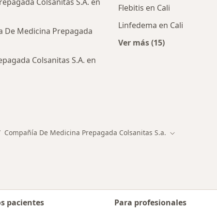
epagada Colsanitas S.A. en
Flebitis en Cali
Linfedema en Cali
a De Medicina Prepagada
Ver más (15)
Más en esta catego
pagada Colsanitas S.A. en
ialistas de Compañía De Medicina Prepagada Colsanitas 
Compañía De Medicina Prepagada Colsanitas S.a.
ciudad
biar de ciudad
Cambiar de ci
os pacientes
Para profesionales