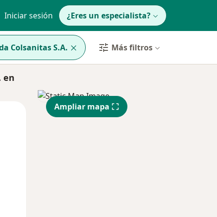
Iniciar sesión
¿Eres un especialista?
a Colsanitas S.A.
Más filtros
. en
Ampliar mapa
Mar
Mié
Jue
11 Ago
12 Ago
13 Ago