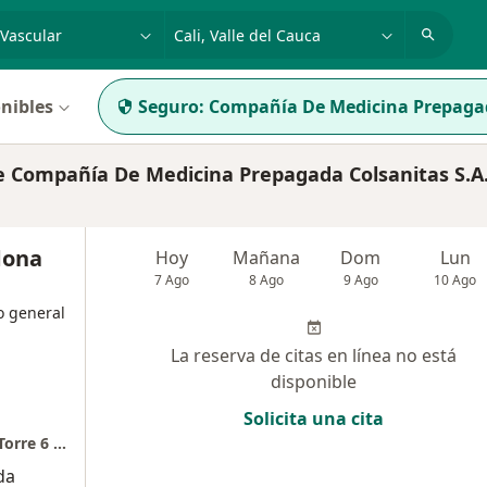
dad, enfermedad o nombre
p. ej. Bogotá
nibles
Seguro:
Compañía De Medicina Prepagad
e Compañía De Medicina Prepagada Colsanitas S.A
dona
Hoy
Mañana
Dom
Lun
7 Ago
8 Ago
9 Ago
10 Ago
o general
La reserva de citas en línea no está
disponible
Solicita una cita
Fundación Valle de Lili,Cali , Valle del Cauca Torre 6 piso 6 consultorio 610
da