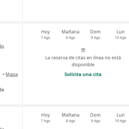
Hoy
Mañana
Dom
Lun
7 Ago
8 Ago
9 Ago
10 Ago
ás
La reserva de citas en línea no está
disponible
•
Mapa
Solicita una cita
da
Hoy
Mañana
Dom
Lun
7 Ago
8 Ago
9 Ago
10 Ago