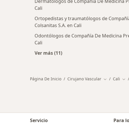
Dermatólogos de Compañía De Medicina Pr
Cali
Ortopedistas y traumatólogos de Compañí
Colsanitas S.A. en Cali
Odontólogos de Compañía De Medicina Pre
Cali
Ver más (11)
Más en esta categoría: Otros espec
Página De Inicio
Cirujano Vascular
Cali
Cambiar de 
Cam
Servicio
Para l