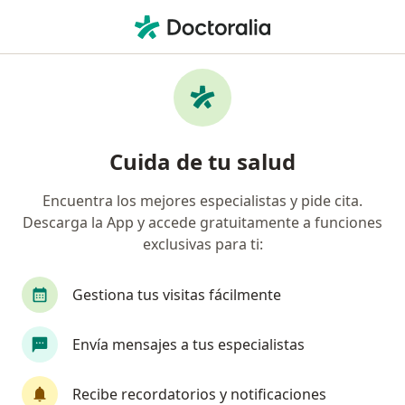
Men
Pie Diabético • Cali, Valle del Cauca
Filtros
• 1
Seguro
Mapa
Especialistas en Pie diabético en Cali
Cuida de tu salud
Encuentra los mejores especialistas y pide cita.
¿Qué especialidad estás buscando?
Descarga la App y accede gratuitamente a funciones
Cirujano vascular
Dermatólogo
Internist
exclusivas para ti:
Gestiona tus visitas fácilmente
Envía mensajes a tus especialistas
Recibe recordatorios y notificaciones